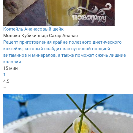
Коктейль Ананасовый шейк
Молоко
Кубики льда
Сахар
Ананас
Рецепт приготовления крайне полезного диетического
коктейля, который снабдит вас суточной порцией
витаминов и минералов, а также поможет сжечь лишние
калории.
15 мин
1
4.5
–