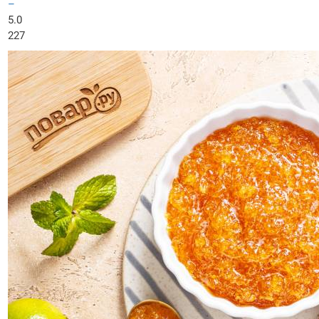
–
5.0
227