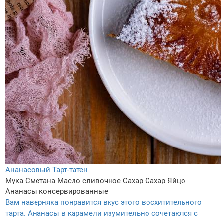
Ананасовый Тарт-татен
Мука
Сметана
Масло сливочное
Сахар
Сахар
Яйцo
Ананасы консервированные
Вам наверняка понравится вкус этого восхитительного
тарта. Ананасы в карамели изумительно сочетаются с