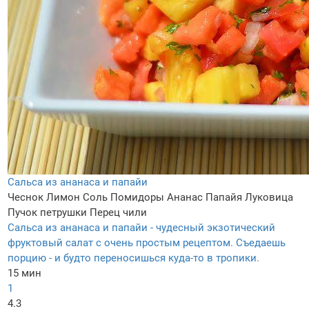
Сальса из ананаса и папайи
Чеснок
Лимон
Соль
Помидоры
Ананас
Папайя
Луковица
Пучок петрушки
Перец чили
Сальса из ананаса и папайи - чудесный экзотический
фруктовый салат с очень простым рецептом. Съедаешь
порцию - и будто переносишься куда-то в тропики.
15 мин
1
4.3