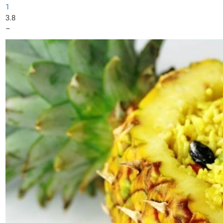
1
3.8
–