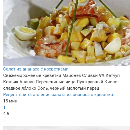
Салат из ананаса с креветками
Свежемороженые креветки
Майонез
Сливки 9%
Кетчуп
Коньяк
Ананас
Перепелиные яица
Лук красный
Кисло-
сладкое яблоко
Соль, черный молотый перец
Рецепт приготовления салата из ананаса с креветка.
15 мин
1
4.5
–