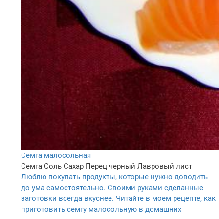
Семга малосольная
Семга
Соль
Сахар
Перец черный
Лавровый лист
Люблю покупать продукты, которые нужно доводить
до ума самостоятельно. Своими руками сделанные
заготовки всегда вкуснее. Читайте в моем рецепте, как
приготовить семгу малосольную в домашних