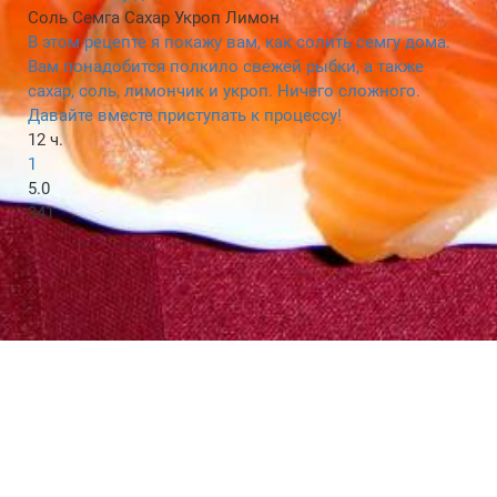
Соль
Семга
Сахар
Укроп
Лимон
В этом рецепте я покажу вам, как солить семгу дома.
Вам понадобится полкило свежей рыбки, а также
сахар, соль, лимончик и укроп. Ничего сложного.
Давайте вместе приступать к процессу!
12 ч.
1
5.0
341