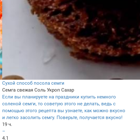
Сухой способ посола семги
Семга свежая
Соль
Укроп
Сахар
Если вы планируете на праздники купить немного
соленой семги, то советую этого не делать, ведь с
помощью этого рецепта вы узнаете, как можно вкусно
и легко засолить семгу. Поверьте, получается вкусно!
19 ч.
–
4.1