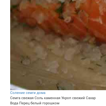
Соление семги дома
Семга свежая
Соль каменная
Укроп свежий
Сахар
Вода
Перец белый горошком