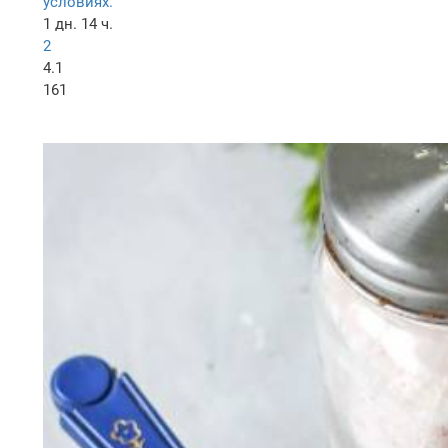
условиях.
1 дн. 14 ч.
2
4.1
161