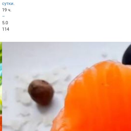
сутки.
19 ч.
–
5.0
114