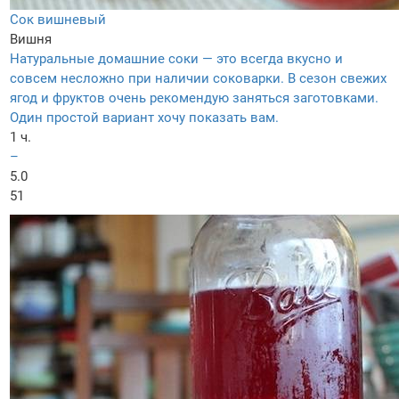
Сок вишневый
Вишня
Натуральные домашние соки — это всегда вкусно и
совсем несложно при наличии соковарки. В сезон свежих
ягод и фруктов очень рекомендую заняться заготовками.
Один простой вариант хочу показать вам.
1 ч.
–
5.0
51