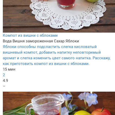
Компот из вишни с яблоками
Вода
Вишня замороженная
Сахар
Яблоки
Яблоки способны подсластить слегка кисловатый
вишневый компот, добавить напитку неповторимый
аромат и слегка изменить цвет самого напитка. Расскажу,
как приготовить компот из вишни с яблоками.
15 мин
2
4.9
–