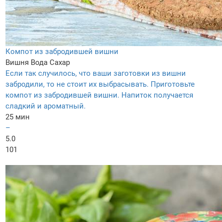
Компот из забродившей вишни
Вишня
Вода
Сахар
Если так случилось, что ваши заготовки из вишни
забродили, то не стоит их выбрасывать. Приготовьте
компот из забродившей вишни. Напиток получается
сладкий и ароматный.
25 мин
–
5.0
101