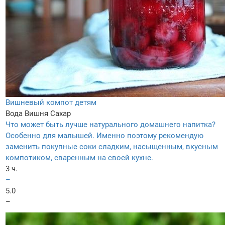
Вишневый компот детям
Вода
Вишня
Сахар
Что может быть лучше натурального домашнего напитка?
Особенно для малышей. Именно поэтому рекомендую
заменить покупные соки сладким, насыщенным, вкусным
компотиком, сваренным на своей кухне.
3 ч.
–
5.0
–