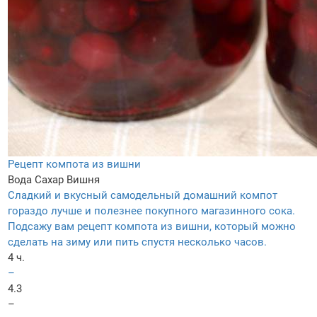
Рецепт компота из вишни
Вода
Сахар
Вишня
Сладкий и вкусный самодельный домашний компот
гораздо лучше и полезнее покупного магазинного сока.
Подсажу вам рецепт компота из вишни, который можно
сделать на зиму или пить спустя несколько часов.
4 ч.
–
4.3
–