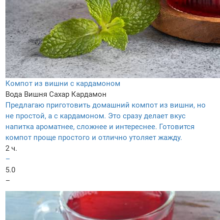
Компот из вишни с кардамоном
Вода
Вишня
Сахар
Кардамон
Предлагаю приготовить домашний компот из вишни, но
не простой, а с кардамоном. Это сразу делает вкус
напитка ароматнее, сложнее и интереснее. Готовится
компот проще простого и отлично утоляет жажду.
2 ч.
–
5.0
–