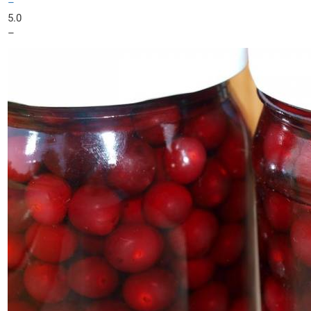
–
5.0
–