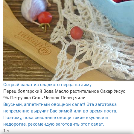
Острый салат из сладкого перца на зиму
Перец болгарский
Вода
Масло растительное
Сахар
Уксус
9%
Петрушка
Соль
Чеснок
Перец чили
Вкусный, аппетитный овощной салат! Эта заготовка
непременно выручит Вас зимой или во время поста.
Поэтому, пока сезонные овощи такие вкусные и
недорогие, рекомендую заготовить этот салат.
1 ч.