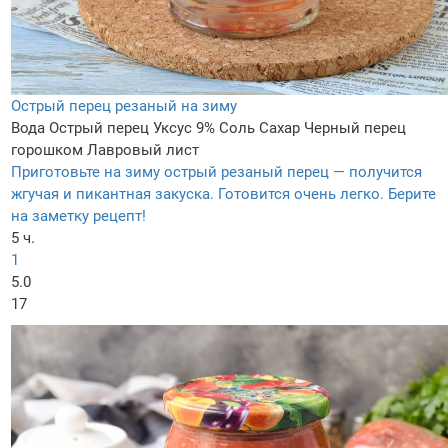
Острый перец резаный на зиму
Вода
Острый перец
Уксус 9%
Соль
Сахар
Черный перец
горошком
Лавровый лист
Приготовьте на зиму острый резаный перец — получится
жгучая и пикантная закуска. Готовится очень легко. Берите
на заметку рецепт!
5 ч.
1
5.0
17