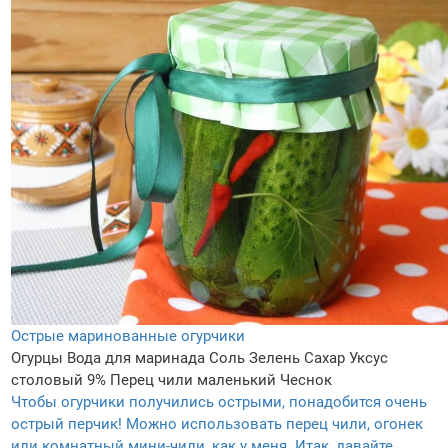
Острые маринованные огурчики
Огурцы
Вода для маринада
Соль
Зелень
Сахар
Уксус
столовый 9%
Перец чили маленький
Чеснок
Чтобы огурчики получились острыми, понадобится очень
острый перчик! Можно использовать перец чили, огонек
или комнатный мини-чили, как у меня. Итак, давайте