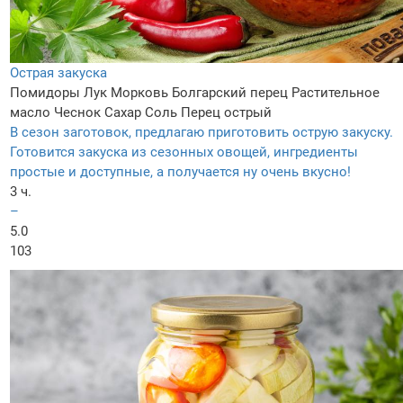
Острая закуска
Помидоры
Лук
Морковь
Болгарский перец
Растительное
масло
Чеснок
Сахар
Соль
Перец острый
В сезон заготовок, предлагаю приготовить острую закуску.
Готовится закуска из сезонных овощей, ингредиенты
простые и доступные, а получается ну очень вкусно!
3 ч.
–
5.0
103