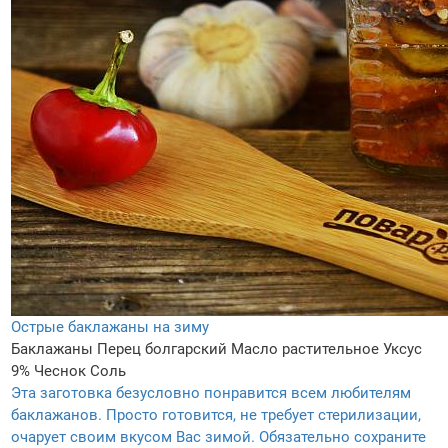
Острые баклажаны на зиму
Баклажаны
Перец болгарский
Масло растительное
Уксус
9%
Чеснок
Соль
Эта заготовка безусловно понравится всем любителям
баклажанов. Просто готовится, не требует стерилизации,
очарует своим вкусом Вас зимой. Обязательно сохраните