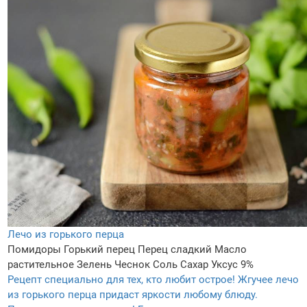
Лечо из горького перца
Помидоры
Горький перец
Перец сладкий
Масло
растительное
Зелень
Чеснок
Соль
Сахар
Уксус 9%
Рецепт специально для тех, кто любит острое! Жгучее лечо
из горького перца придаст яркости любому блюду.