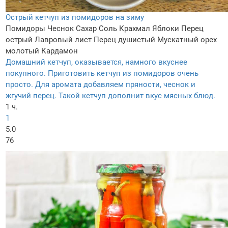
Острый кетчуп из помидоров на зиму
Помидоры
Чеснок
Сахар
Соль
Крахмал
Яблоки
Перец
острый
Лавровый лист
Перец душистый
Мускатный орех
молотый
Кардамон
Домашний кетчуп, оказывается, намного вкуснее
покупного. Приготовить кетчуп из помидоров очень
просто. Для аромата добавляем пряности, чеснок и
жгучий перец. Такой кетчуп дополнит вкус мясных блюд.
1 ч.
1
5.0
76