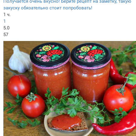
Получается очень вкусно! Берите рецепт на заметку, такую
закуску обязательно стоит попробовать!
1 ч.
1
5.0
57