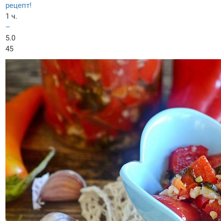
рецепт!
1 ч.
–
5.0
45