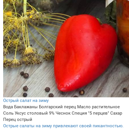
Острый салат на зиму
Вода
Баклажаны
Болгарский перец
Масло растительное
Соль
Уксус столовый 9%
Чеснок
Специя "5 перцев"
Сахар
Перец острый
Острые салаты на зиму привлекают своей пикантностью.