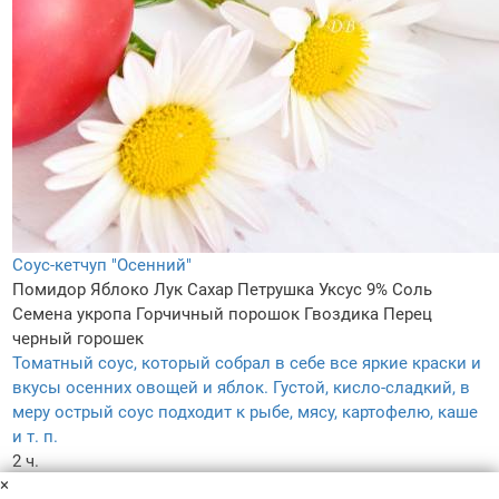
Соус-кетчуп "Осенний"
Помидор
Яблоко
Лук
Сахар
Петрушка
Уксус 9%
Соль
Семена укропа
Горчичный порошок
Гвоздика
Перец
черный горошек
Томатный соус, который собрал в себе все яркие краски и
вкусы осенних овощей и яблок. Густой, кисло-сладкий, в
меру острый соус подходит к рыбе, мясу, картофелю, каше
и т. п.
2 ч.
×
–