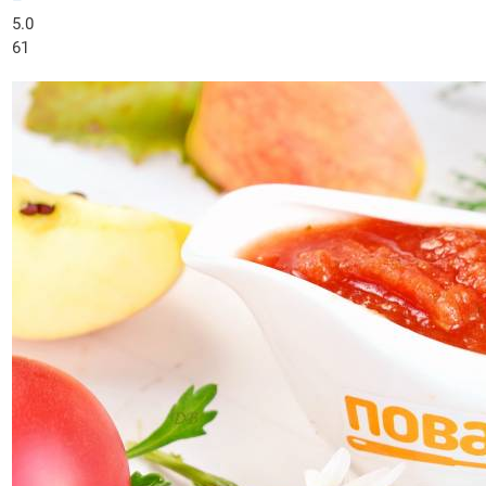
–
5.0
61