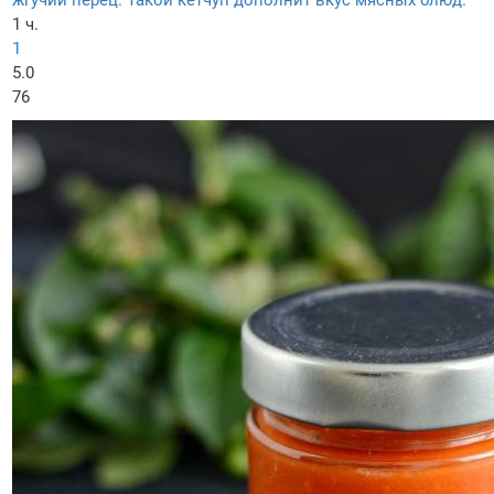
жгучий перец. Такой кетчуп дополнит вкус мясных блюд.
1 ч.
1
5.0
76