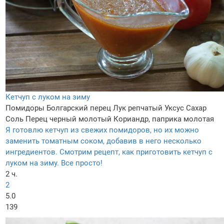
Кетчуп с луком на зиму
Помидоры
Болгарский перец
Лук репчатый
Уксус
Сахар
Соль
Перец черный молотый
Кориандр, паприка молотая
Я готовлю кетчуп из свежих помидоров, но их можно
заменить томатным соком, добавив в него несколько
ингредиентов. Смотрим рецепт, как приготовить кетчуп с
луком на зиму. Все просто!
2 ч.
2
5.0
139