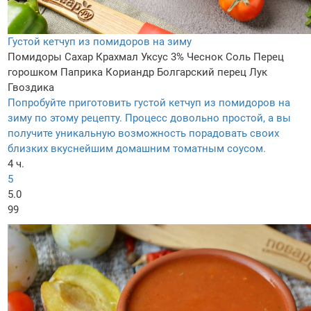
Густой кетчуп из помидоров на зиму
Помидоры
Сахар
Крахмал
Уксус 3%
Чеснок
Соль
Перец
горошком
Паприка
Кориандр
Болгарский перец
Лук
Гвоздика
Попробуйте приготовить густой кетчуп из помидоров на
зиму по этому рецепту. Процесс довольно простой, а вы
получите уникальную возможность порадовать своих
близких вкуснейшим домашним томатным соусом.
4 ч.
5
5.0
99