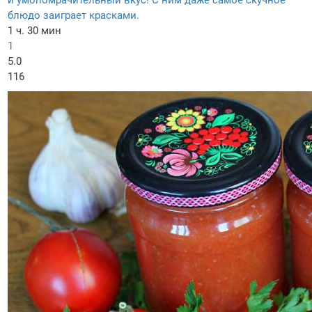
и умопомрачительный вкус! С ним даже самое скучное
блюдо заиграет красками.
1 ч. 30 мин
1
5.0
116