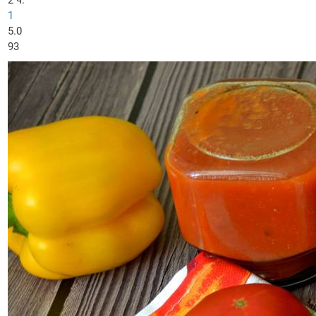
2 ч.
1
5.0
93