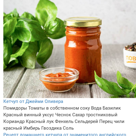
Кетчуп от Джейми Оливера
Помидоры
Томаты в собственном соку
Вода
Базилик
Красный винный уксус
Чеснок
Сахар тростниковый
Кориандр
Красный лук
Фенхель
Сельдерей
Перец чили
красный
Имбирь
Гвоздика
Соль
Рецепт домашнего кетчупа от знаменитого английского