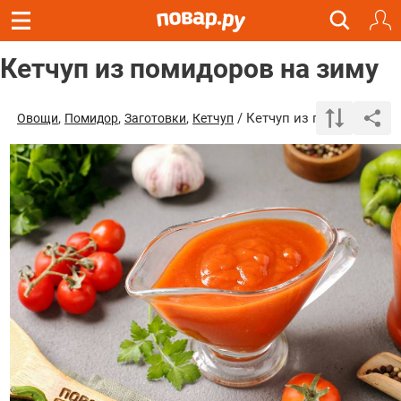
Кетчуп из помидоров на зиму
,
,
,
/ Кетчуп из помидоров н
Овощи
Помидор
Заготовки
Кетчуп