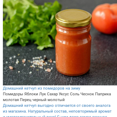
Домашний кетчуп из помидоров на зиму
Помидоры
Яблоки
Лук
Сахар
Уксус
Соль
Чеснок
Паприка
молотая
Перец черный молотый
Домашний кетчуп выгодно отличается от своего аналога
из магазина. Натуральный состав, неповторимый аромат