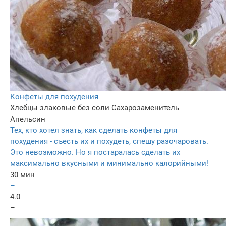
Конфеты для похудения
Хлебцы злаковые без соли
Сахарозаменитель
Апельсин
Тех, кто хотел знать, как сделать конфеты для
похудения - съесть их и похудеть, спешу разочаровать.
Это невозможно. Но я постаралась сделать их
максимально вкусными и минимально калорийными!
30 мин
–
4.0
–