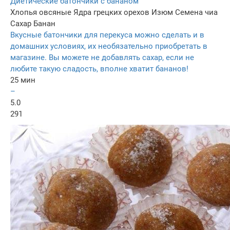
Диетические батончики с бананом
Хлопья овсяные
Ядра грецких орехов
Изюм
Семена чиа
Сахар
Банан
Вкусные батончики для перекуса можно сделать и в
домашних условиях, их необязательно приобретать в
магазине. Вы можете не добавлять сахар, если не
любите такую сладость, вполне хватит бананов!
25 мин
–
5.0
291