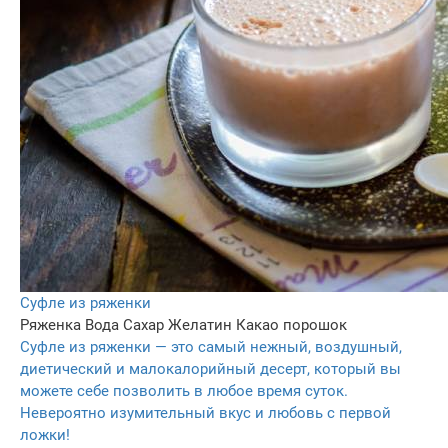
Суфле из ряженки
Ряженка
Вода
Сахар
Желатин
Какао порошок
Суфле из ряженки — это самый нежный, воздушный,
диетический и малокалорийный десерт, который вы
можете себе позволить в любое время суток.
Невероятно изумительный вкус и любовь с первой
ложки!