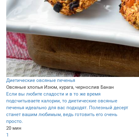
Диетические овсяные печенья
Овсяные хлопья
Изюм, курага, чернослив
Банан
Если вы любите сладости и в то же время
подсчитываете калории, то диетические овсяные
печенья идеально для вас подходят. Полезный десерт
станет вашим любимым, ведь готовить его очень
просто.
20 мин
1