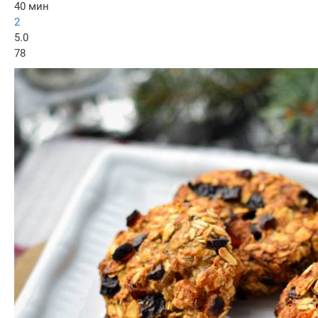
40 мин
2
5.0
78