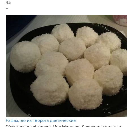
4.5
–
Рафаэлло из творога диетические
Обезжиренный творог
Мед
Миндаль
Кокосовая стружка