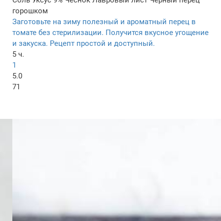
Соль
Уксус 9%
Чеснок
Лавровый лист
Черный перец
горошком
Заготовьте на зиму полезный и ароматный перец в
томате без стерилизации. Получится вкусное угощение
и закуска. Рецепт простой и доступный.
5 ч.
1
5.0
71