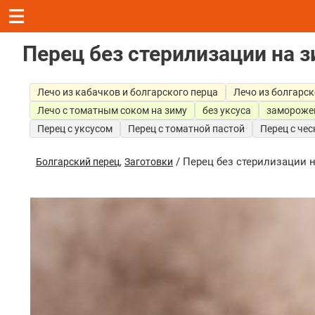
Перец без стерилизации на 
Лечо из кабачков и болгарского перца
Лечо из болгарс
Лечо с томатным соком на зиму
без уксуса
замороже
Перец с уксусом
Перец с томатной пастой
Перец с че
,
/ Перец без стерилизации 
Болгарский перец
Заготовки