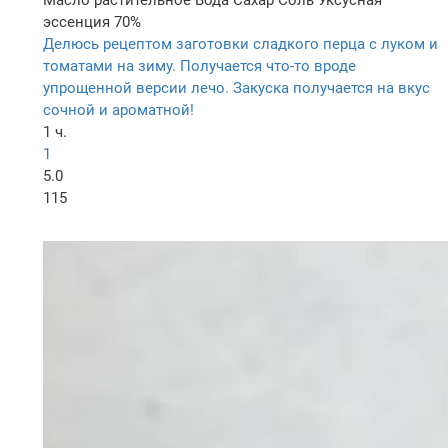
Масло растительное
Вода
Сахар
Соль
Уксусная
эссенция 70%
Делюсь рецептом заготовки сладкого перца с луком и
томатами на зиму. Получается что-то вроде
упрощенной версии лечо. Закуска получается на вкус
сочной и ароматной!
1 ч.
1
5.0
115