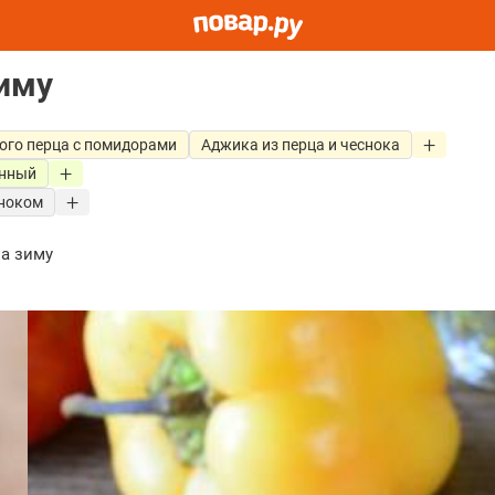
зиму
кого перца с помидорами
Аджика из перца и чеснока
нный
сноком
на зиму