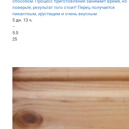
способом. Процесс приготовления занимает время, но
поверьте, результат того стоит! Перец получается
пикантным, хрустящим и очень вкусным.
5 дн. 13 ч.
–
5.0
25