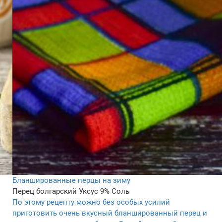
Бланшированные перцы на зиму
Перец болгарский
Уксус 9%
Соль
По этому рецепту можно без особых усилий
приготовить очень вкусный бланшированный перец и