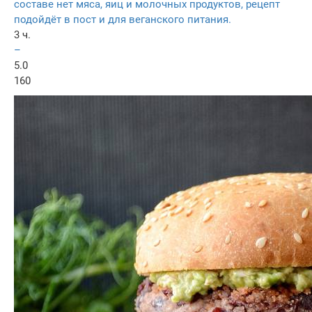
составе нет мяса, яиц и молочных продуктов, рецепт
подойдёт в пост и для веганского питания.
3 ч.
–
5.0
160