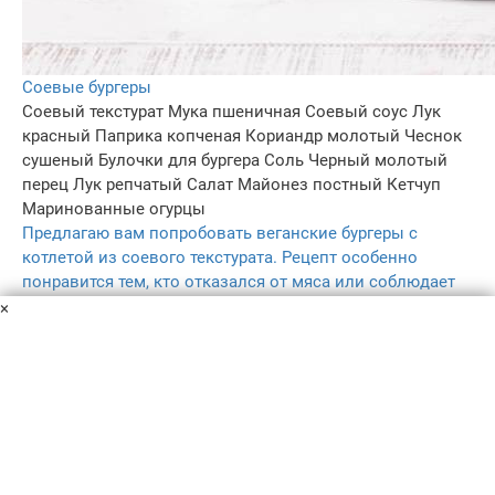
Соевые бургеры
Соевый текстурат
Мука пшеничная
Соевый соус
Лук
красный
Паприка копченая
Кориандр молотый
Чеснок
сушеный
Булочки для бургера
Соль
Черный молотый
перец
Лук репчатый
Салат
Майонез постный
Кетчуп
Маринованные огурцы
Предлагаю вам попробовать веганские бургеры с
котлетой из соевого текстурата. Рецепт особенно
понравится тем, кто отказался от мяса или соблюдает
пост.
×
50 мин
1
5.0
–