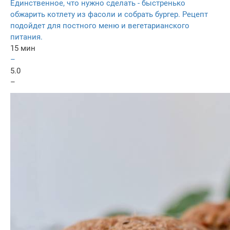
Единственное, что нужно сделать - быстренько
обжарить котлету из фасоли и собрать бургер. Рецепт
подойдет для постного меню и вегетарианского
питания.
15 мин
–
5.0
–