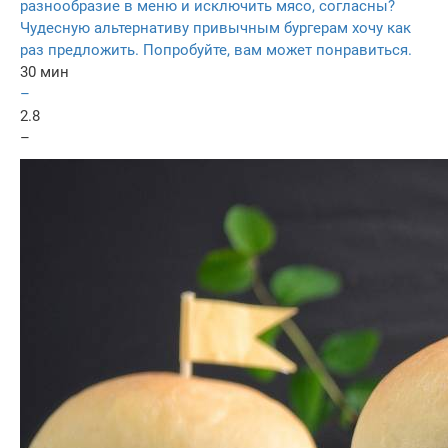
разнообразие в меню и исключить мясо, согласны?
Чудесную альтернативу привычным бургерам хочу как
раз предложить. Попробуйте, вам может понравиться.
30 мин
–
2.8
–