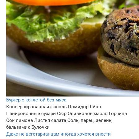
Бургер с котлетой без мяса
Консервированная фасоль
Помидор
Яйцо
Панировочные сухари
Сыр
Оливковое масло
Горчица
Сок лимона
Листья салата
Соль, перец, зелень,
бальзамик
Булочки
Даже не вегетарианцам иногда хочется внести