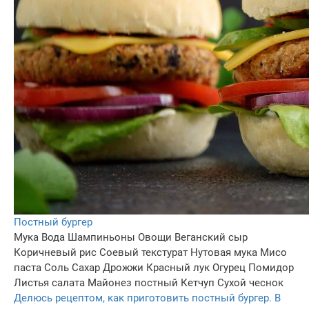
Постный бургер
Мука
Вода
Шампиньоны
Овощи
Веганский сыр
Коричневый рис
Соевый текстурат
Нутовая мука
Мисо
паста
Соль
Сахар
Дрожжи
Красный лук
Огурец
Помидор
Листья салата
Майонез постный
Кетчуп
Сухой чеснок
Делюсь рецептом, как приготовить постный бургер. В