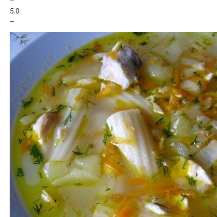
–
5.0
–