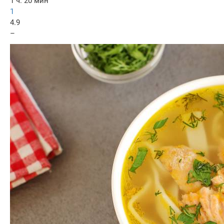
1 ч. 20 мин
1
4.9
–