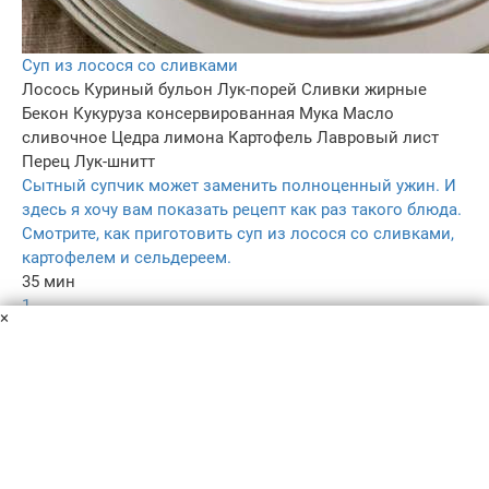
Суп из лосося со сливками
Лосось
Куриный бульон
Лук-порей
Сливки жирные
Бекон
Кукуруза консервированная
Мука
Масло
сливочное
Цедра лимона
Картофель
Лавровый лист
Перец
Лук-шнитт
Сытный супчик может заменить полноценный ужин. И
здесь я хочу вам показать рецепт как раз такого блюда.
Смотрите, как приготовить суп из лосося со сливками,
картофелем и сельдереем.
35 мин
1
×
3.0
155
Пользовательское соглашение
Политика конфиденциальности