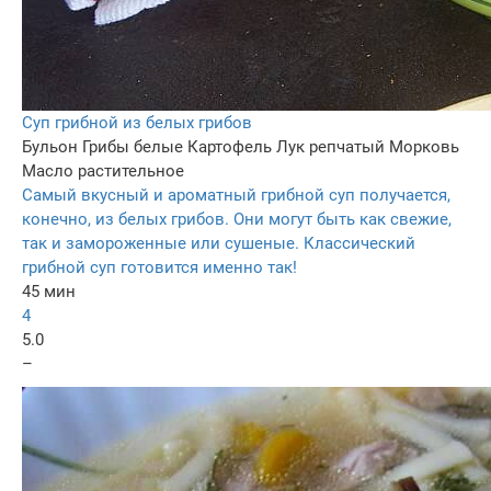
Суп грибной из белых грибов
Бульон
Грибы белые
Картофель
Лук репчатый
Морковь
Масло растительное
Самый вкусный и ароматный грибной суп получается,
конечно, из белых грибов. Они могут быть как свежие,
так и замороженные или сушеные. Классический
грибной суп готовится именно так!
45 мин
4
5.0
–