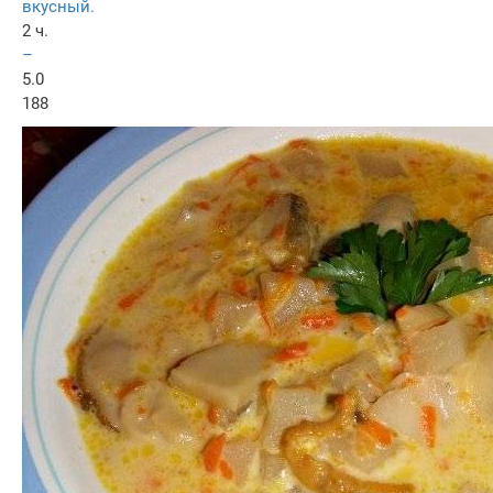
вкусный.
2 ч.
–
5.0
188