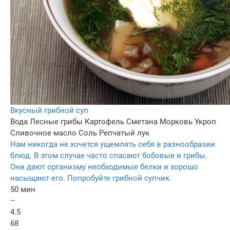
Вкусный грибной суп
Вода
Лесные грибы
Картофель
Сметана
Морковь
Укроп
Сливочное масло
Соль
Репчатый лук
Нам никогда не хочется ущемлять себя в разнообразии
блюд. В этом случае часто спасают бобовые и грибы.
Они дают организму необходимые белки и хорошо
насыщают его. Попробуйте грибной супчик.
50 мин
–
4.5
68