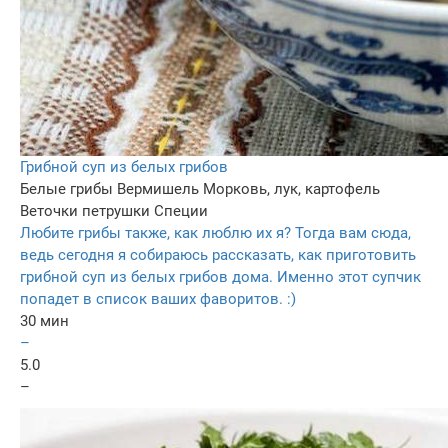
Грибной суп из белых грибов
Белые грибы
Вермишель
Морковь, лук, картофель
Веточки петрушки
Специи
Любите грибы также, как люблю их я? Тогда вам сюда,
ведь сегодня я собираюсь рассказать, как приготовить
грибной суп из белых грибов дома. Именно этот супчик
попадет в список ваших фаворитов. :)
30 мин
–
5.0
–