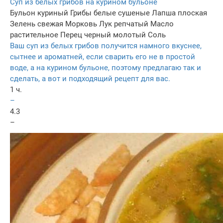
Суп из белых грибов на курином бульоне
Бульон куриный
Грибы белые сушеные
Лапша плоская
Зелень свежая
Морковь
Лук репчатый
Масло
растительное
Перец черный молотый
Соль
Ваш суп из белых грибов получится намного вкуснее,
сытнее и ароматней, если сварить его не в простой
воде, а на курином бульоне, поэтому предлагаю так и
сделать, а вот и подходящий рецепт для вас.
1 ч.
–
4.3
–