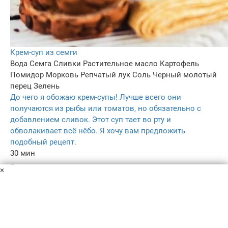
Крем-суп из семги
Вода
Семга
Сливки
Растительное масло
Картофель
Помидор
Морковь
Репчатый лук
Соль
Черный молотый
перец
Зелень
До чего я обожаю крем-супы! Лучше всего они
получаются из рыбы или томатов, но обязательно с
добавлением сливок. Этот суп тает во рту и
обволакивает всё нёбо. Я хочу вам предложить
подобный рецепт.
30 мин
–
×
3.4
99