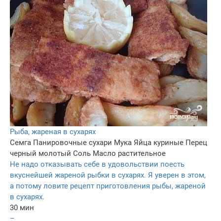
Рыба, жареная в сухарях
Семга
Панировочные сухари
Мука
Яйца куриные
Перец
черный молотый
Соль
Масло растительное
Не надо отказывать себе в удовольствии поесть
вкуснейшей жареной рыбки в сухарях. Я уверен в этом,
а потому ловите рецепт приготовления рыбы, жареной
в сухарях.
30 мин
–