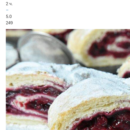
2 ч.
–
5.0
249