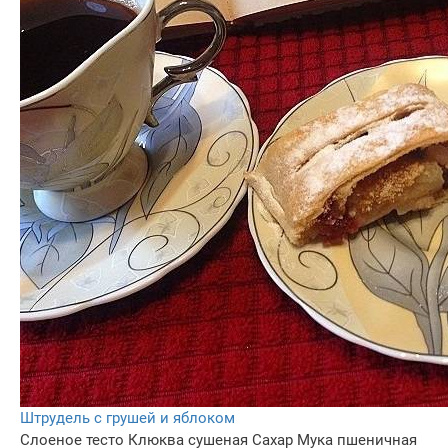
Штрудель с грушей и яблоком
Слоеное тесто
Клюква сушеная
Сахар
Мука пшеничная