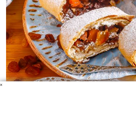
×
Штрудель по-одесски
Мука пшеничная
Сахар
Вода горячая
Масло
растительное
Ядра грецких орехов
Изюм
Пудра
сахарная
Яблоки
Корица молотая
Соль
Неимоверно вкусный штрудель с хрустящим тонким