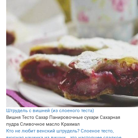
Штрудель с вишней (из слоеного теста)
Вишня
Тесто
Сахар
Панировочные сухари
Сахарная
пудра
Сливочное масло
Крахмал
Кто не любит венский штрудель? Слоеное тесто,
вкусная начинка из вишни… это настоящее сладкое