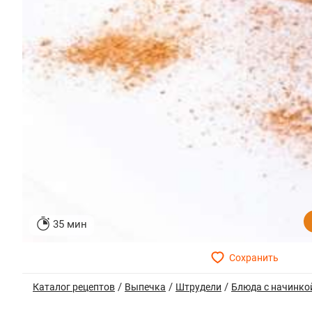
35 мин
/
/
/
Каталог рецептов
Выпечка
Штрудели
Блюда с начинко