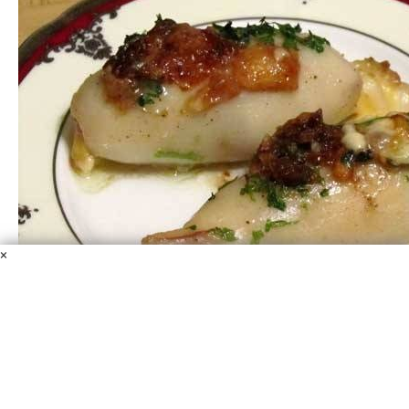
×
Кальмары с сыром в духовке
Сыр
Сметана
Тушка кальмара
Соль
Перец
Любителям сочных и аппетитных морепродуктов
предлагаю отличный рецепт приготовления кальмаров
с сыром в духовке. Это просто, быстро и очень вкусно.