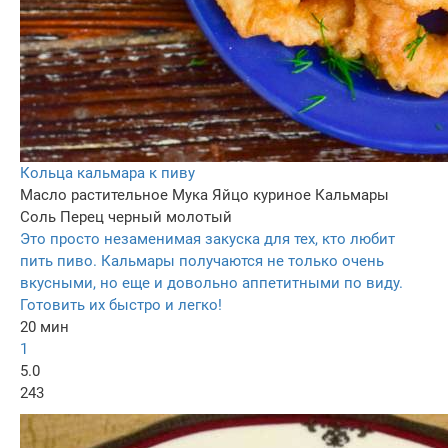
Кольца кальмара к пиву
Масло растительное
Мука
Яйцо куриное
Кальмары
Соль
Перец черный молотый
Это просто незаменимая закуска для тех, кто любит
пить пиво. Кальмары получаются не только очень
вкусными, но еще и довольно аппетитными по виду.
Готовить их быстро и легко!
20 мин
1
5.0
243