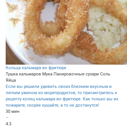
Кольца кальмара во фритюре
Тушка кальмаров
Мука
Панировочные сухари
Соль
Яйца
Если вы решили удивить своих близким вкусным и
легким ужином из морепродуктов, то присмотритесь к
рецепту колец кальмара во фритюре. Как только вы их
пожарите, скорее кушайте, а то не достанутся!
30 мин
–
4.3