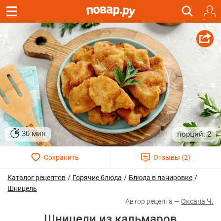
30 мин
2
/
/
/
Каталог рецептов
Горячие блюда
Блюда в панировке
Шницель
Оксана Ч.
Шницели из кальмаров