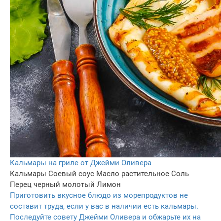
Кальмары на гриле от Джейми Оливера
Кальмары
Соевый соус
Масло растительное
Соль
Перец черный молотый
Лимон
Приготовить вкусное блюдо из морепродуктов не
составит труда, если у вас в наличии есть кальмары.
Последуйте совету Джейми Оливера и обжарьте их на