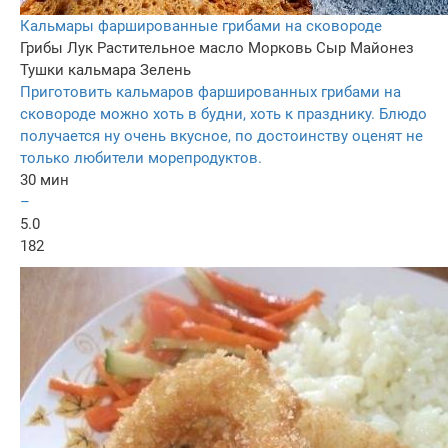
Кальмары фаршированные грибами на сковороде
Грибы
Лук
Растительное масло
Морковь
Сыр
Майонез
Тушки кальмара
Зелень
Приготовить кальмаров фаршированных грибами на
сковороде можно хоть в будни, хоть к празднику. Блюдо
получается ну очень вкусное, по достоинству оценят не
только любители морепродуктов.
30 мин
–
5.0
182