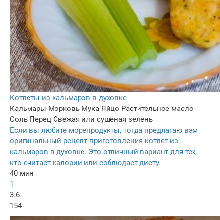
Котлеты из кальмаров в духовке
Кальмары
Морковь
Мука
Яйцо
Растительное масло
Соль
Перец
Свежая или сушеная зелень
Если вы любите морепродукты, тогда предлагаю вам
оригинальный рецепт приготовления котлет из
кальмаров в духовке. Это отличный вариант для тех,
кто считает калории или соблюдает диету.
40 мин
1
3.6
154