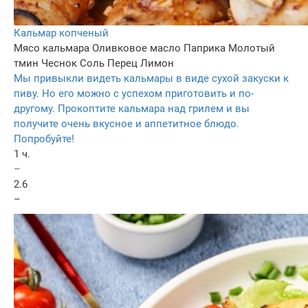
Кальмар копченый
Мясо кальмара
Оливковое масло
Паприка
Молотый
тмин
Чеснок
Соль
Перец
Лимон
Мы привыкли видеть кальмары в виде сухой закуски к
пиву. Но его можно с успехом приготовить и по-
другому. Прокоптите кальмара над грилем и вы
получите очень вкусное и аппетитное блюдо.
Попробуйте!
1 ч.
–
2.6
–