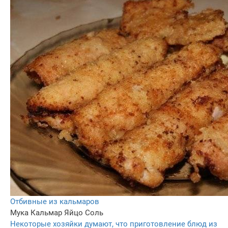
Отбивные из кальмаров
Мука
Кальмар
Яйцо
Соль
Некоторые хозяйки думают, что приготовление блюд из