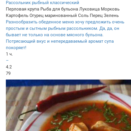
Рассольник рыбный классический
Перловая крупа
Рыба для бульона
Луковица
Морковь
Картофель
Огурец маринованный
Соль
Перец
Зелень
Разнообразить обеденное меню хочу предложить очень
простым и сытным рыбным рассольником. Да, да, он
бывает не только на основе мясного бульона.
Потрясающий вкус и непередаваемый аромат супа
покоряет!
1 ч.
–
4.2
79