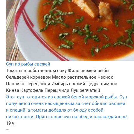
Суп из рыбы свежей
Томаты в собственном соку
Филе свежей рыбы
Сельдерей корневой
Масло растительное
Чеснок
Паприка
Перец чили
Имбирь свежий
Цедра лимона
Кинза
Картофель
Перец чили
Лук репчатый
Этот суп готовится из свежей белой морской рыбы. Суп
получается очень насыщенным за счет обилия овощей
и специй, а томаты добавляют блюду особой
пикантности. Приготовьте суп на обед и наслаждайтесь!
19 ч.
–