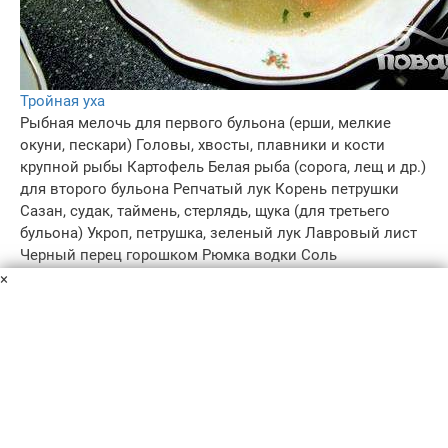
Тройная уха
Рыбная мелочь для первого бульона (ерши, мелкие
окуни, пескари)
Головы, хвосты, плавники и кости
крупной рыбы
Картофель
Белая рыба (сорога, лещ и др.)
для второго бульона
Репчатый лук
Корень петрушки
Сазан, судак, таймень, стерлядь, щука (для третьего
бульона)
Укроп, петрушка, зеленый лук
Лавровый лист
Черный перец горошком
Рюмка водки
Соль
Рецепт приготовления тройной ухи с луком, картофелем
×
и зеленью.
50 мин
–
5.0
–