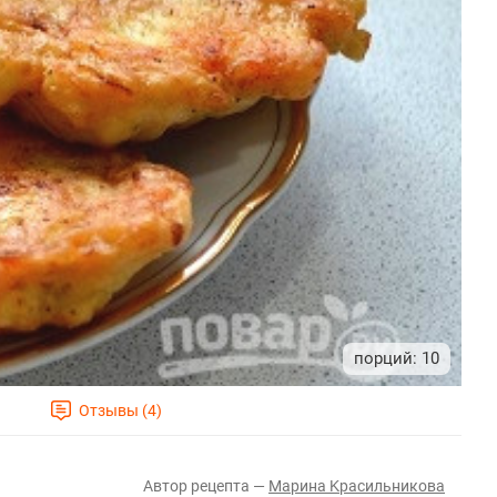
10
Марина Κрасильникова