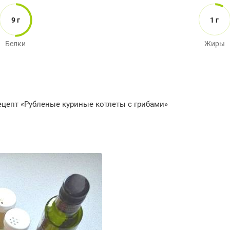
9 г
1 г
Белки
Жиры