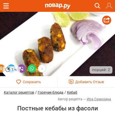
1 ч.
2
/
/
Каталог рецептов
Горячие блюда
Кебаб
Ира Cамохина
Постные кебабы из фасоли