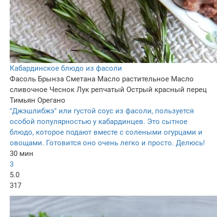
Кабардинское блюдо из фасоли
Фасоль
Брынза
Сметана
Масло растительное
Масло
сливочное
Чеснок
Лук репчатый
Острый красный перец
Тимьян
Орегано
"Джэшлибжэ" или густой соус из фасоли, пользуется
особой популярностью у кабардинцев. Это сытное
блюдо, которое подают вместе с солеными огурцами и
овощами. Готовится оно очень легко и просто. Делюсь!
30 мин
3
5.0
317