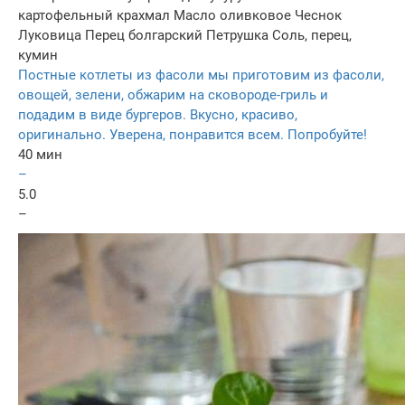
картофельный крахмал
Масло оливковое
Чеснок
Луковица
Перец болгарский
Петрушка
Соль, перец,
кумин
Постные котлеты из фасоли мы приготовим из фасоли,
овощей, зелени, обжарим на сковороде-гриль и
подадим в виде бургеров. Вкусно, красиво,
оригинально. Уверена, понравится всем. Попробуйте!
40 мин
–
5.0
–