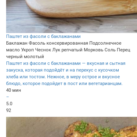
Паштет из фасоли с баклажанами
Баклажан
Фасоль консервированная
Подсолнечное
масло
Укроп
Чеснок
Лук репчатый
Морковь
Соль
Перец
черный молотый
Паштет из фасоли с баклажанами — вкусная и сытная
закуска, которая подойдёт и на перекус с кусочком
хлеба или тостом. Нежное, в меру острое и вкусное
блюдо, которое подойдет в пост или вегетарианцам.
40 мин
–
5.0
92