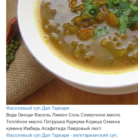
Фасолевый суп Дал Таркари
Вода
Овощи
Фасоль
Лимон
Соль
Сливочное масло
Топлёное масло
Петрушка
Куркума
Корица
Семена
кумина
Имбирь
Асафетида
Лавровый лист
Фасолевый суп Дал Таркари - вегетарианский суп,