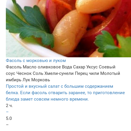
Фасоль с морковью и луком
Фасоль
Масло оливковое
Вода
Сахар
Уксус
Соевый
соус
Чеснок
Соль
Хмели-сунели
Перец чили
Молотый
имбирь
Лук
Морковь
Простой и вкусный салат с большим содержанием
белка. Если фасоль отварить заранее, то приготовление
блюда замет совсем немного времени.
2 ч.
–
5.0
–