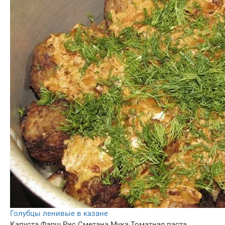
Голубцы ленивые в казане
Капуста
Фарш
Рис
Сметана
Мука
Томатная паста