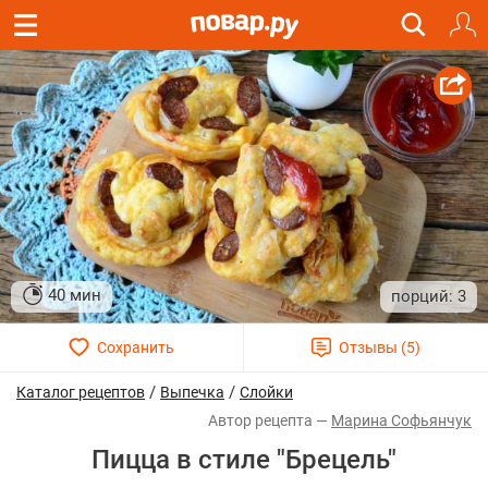
40 мин
3
/
/
Каталог рецептов
Выпечка
Слойки
Марина Софьянчук
Пицца в стиле "Брецель"