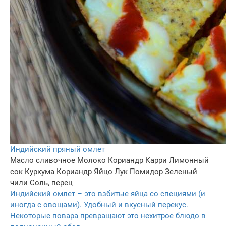
Индийский пряный омлет
Масло сливочное
Молоко
Кориандр
Карри
Лимонный
сок
Куркума
Кориандр
Яйцо
Лук
Помидор
Зеленый
чили
Соль, перец
Индийский омлет – это взбитые яйца со специями (и
иногда с овощами). Удобный и вкусный перекус.
Некоторые повара превращают это нехитрое блюдо в