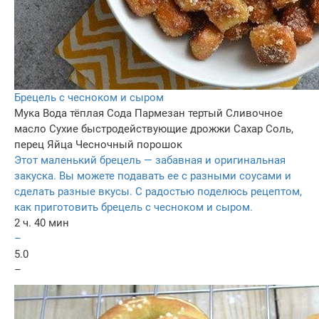
Брецель с чесноком и сыром
Мука
Вода тёплая
Сода
Пармезан тертый
Сливочное
масло
Сухие быстродействующие дрожжи
Сахар
Соль,
перец
Яйца
Чесночный порошок
Этот маленький брецель — забавная и оригинальная
закуска. Вы можете подавать ее с разными соусами и
сделать разные вкусы. С радостью поделюсь рецептом,
как приготовить брецель с чесноком и сыром.
2 ч. 40 мин
–
5.0
–