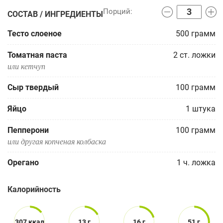
СОСТАВ / ИНГРЕДИЕНТЫ
Тесто слоеное
500
грамм
Томатная паста
2
ст. ложки
или кетчуп
Сыр твердый
100
грамм
Яйцо
1
штука
Пепперони
100
грамм
или другая копченая колбаска
Орегано
1
ч. ложка
Калорийность
307 ккал
13 г
16 г
51 г