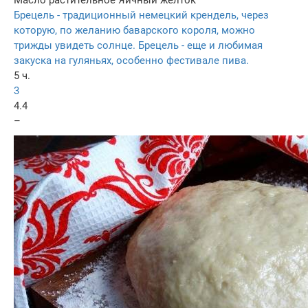
Масло растительное
Яичный желток
Брецель - традиционный немецкий крендель, через
которую, по желанию баварского короля, можно
трижды увидеть солнце. Брецель - еще и любимая
закуска на гуляньях, особенно фестивале пива.
5 ч.
3
4.4
–