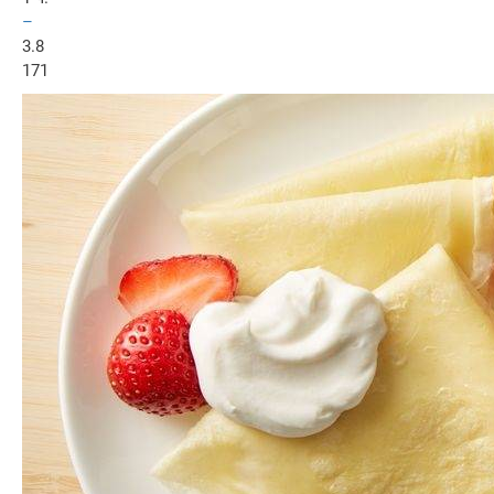
–
3.8
171