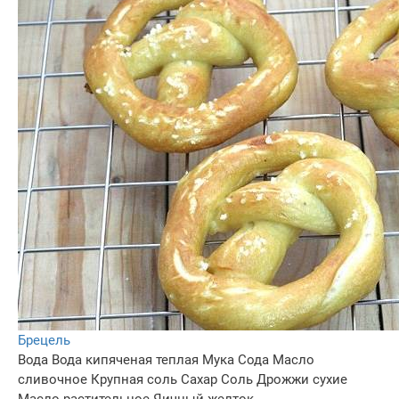
Брецель
Вода
Вода кипяченая теплая
Мука
Сода
Масло
сливочное
Крупная соль
Сахар
Соль
Дрожжи сухие