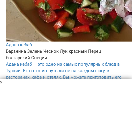
Aдана кебаб
Баранина
Зелень
Чеснок
Лук красный
Перец
болгарский
Специи
Адана кебаб — это одно из самых популярных блюд в
Турции. Его готовят чуть ли не на каждом шагу, в
ресторанах, кафе и отелях. Вы можете приготовить его
×
самостоятельно, если выберетесь на природу.
3 ч.
–
5.0
41