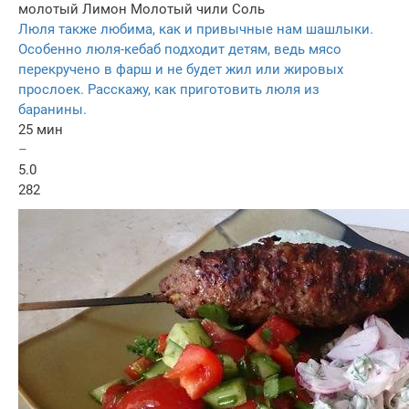
молотый
Лимон
Молотый чили
Соль
Люля также любима, как и привычные нам шашлыки.
Особенно люля-кебаб подходит детям, ведь мясо
перекручено в фарш и не будет жил или жировых
прослоек. Расскажу, как приготовить люля из
баранины.
25 мин
–
5.0
282