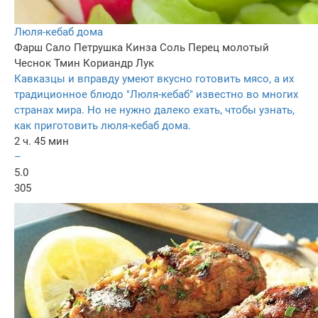
Люля-кебаб дома
Фарш
Сало
Петрушка
Кинза
Соль
Перец молотый
Чеснок
Тмин
Кориандр
Лук
Кавказцы и вправду умеют вкусно готовить мясо, а их
традиционное блюдо "Люля-кебаб" известно во многих
странах мира. Но не нужно далеко ехать, чтобы узнать,
как приготовить люля-кебаб дома.
2 ч. 45 мин
–
5.0
305