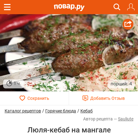
1 ч.
4
/
/
Каталог рецептов
Горячие блюда
Кебаб
Sauliute
Люля-кебаб на мангале