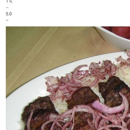
1 ч.
–
5.0
–