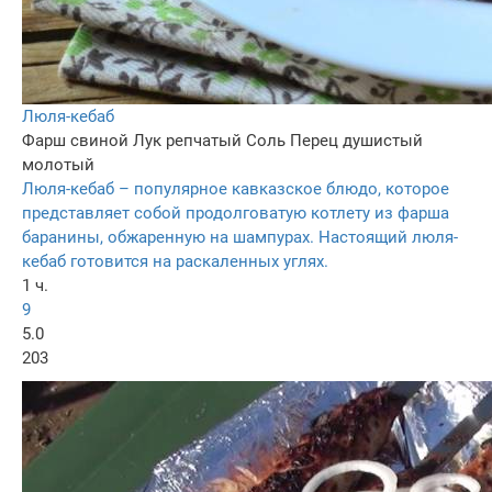
Люля-кебаб
Фарш свиной
Лук репчатый
Соль
Перец душистый
молотый
Люля-кебаб – популярное кавказское блюдо, которое
представляет собой продолговатую котлету из фарша
баранины, обжаренную на шампурах. Настоящий люля-
кебаб готовится на раскаленных углях.
1 ч.
9
5.0
203