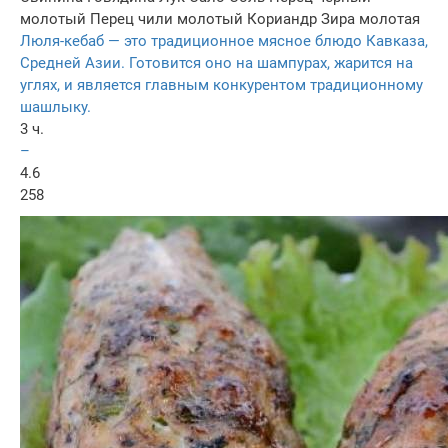
молотый
Перец чили молотый
Кориандр
Зира молотая
Люля-кебаб — это традиционное мясное блюдо Кавказа,
Средней Азии. Готовится оно на шампурах, жарится на
углях, и является главным конкурентом традиционному
шашлыку.
3 ч.
–
4.6
258