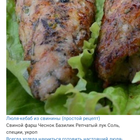
Люля-кебаб из свинины (простой рецепт)
Свиной фарш
Чеснок
Базилик
Репчатый лук
Соль,
специи, укроп
Всегда хотела научиться готовить настоящий люля-