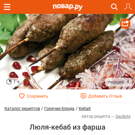
1 ч.
4
/
/
Каталог рецептов
Горячие блюда
Кебаб
Sauliute
Люля-кебаб из фарша