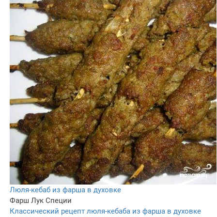
Люля-кебаб из фарша в духовке
Фарш
Лук
Специи
Классический рецепт люля-кебаба из фарша в духовке