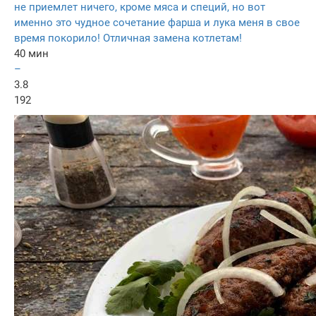
не приемлет ничего, кроме мяса и специй, но вот
именно это чудное сочетание фарша и лука меня в свое
время покорило! Отличная замена котлетам!
40 мин
–
3.8
192