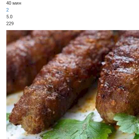
40 мин
2
5.0
229