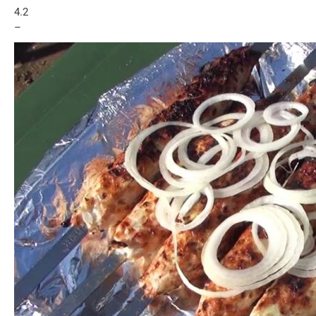
4.2
–