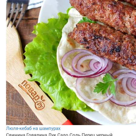
Люля-кебаб на шампурах
Свинина
Говядина
Лук
Сало
Соль
Перец черный