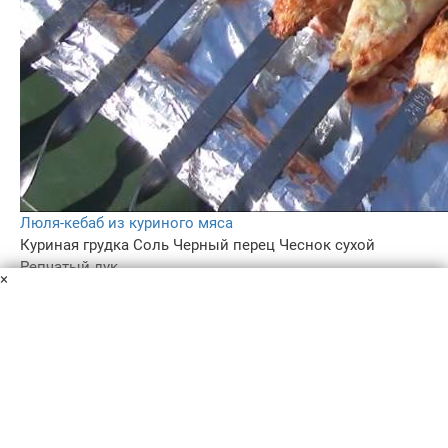
Люля-кебаб из куриного мяса
Куриная грудка
Соль
Черный перец
Чеснок сухой
Репчатый лук
×
Люля-кебаб из курицы — достойный конкурент
шашлыкам. Вкусное, ароматное поджаренное на углях
блюдо, которое сочетается со всеми видами гарнира.
Рецепт для всех. Запоминайте!
3 ч.
–
5.0
100