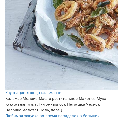
Хрустящие кольца кальмаров
Кальмар
Молоко
Масло растительное
Майонез
Мука
Кукурузная мука
Лимонный сок
Петрушка
Чеснок
Паприка молотая
Соль, перец
Любимая закуска во время посиделок в больших