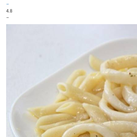
–
4.8
–