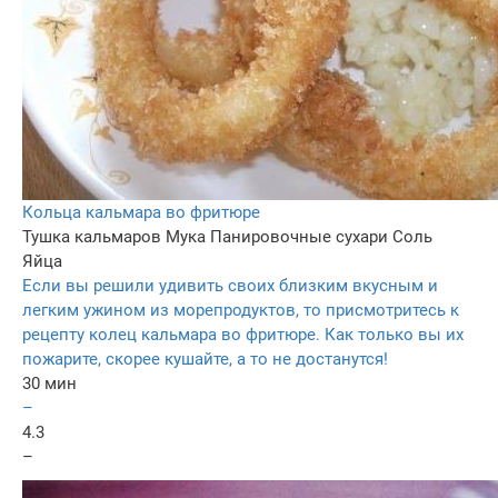
Кольца кальмара во фритюре
Тушка кальмаров
Мука
Панировочные сухари
Соль
Яйца
Если вы решили удивить своих близким вкусным и
легким ужином из морепродуктов, то присмотритесь к
рецепту колец кальмара во фритюре. Как только вы их
пожарите, скорее кушайте, а то не достанутся!
30 мин
–
4.3
–