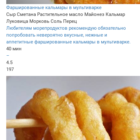
Фаршированные кальмары в мультиварке
Сыр
Сметана
Растительное масло
Майонез
Кальмар
Луковица
Морковь
Соль
Перец
Любителям морепродуктов рекомендую обязательно
попробовать невероятно вкусные, нежные и
аппетитные фаршированные кальмары в мультиварке.
40 мин
–
4.5
197