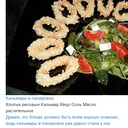
Кальмары в панировке
Хлопья рисовые
Кальмар
Яйцо
Соль
Масло
растительное
Думаю, это блюдо должно быть всем хорошо знакомо,
ведь кальмары в панировке уже давно стали у нас