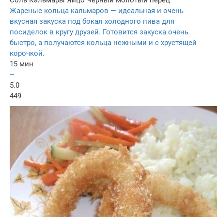
Соль
Кальмары
Яйцо
Черный молотый перец
Жареные кольца кальмаров — идеальная и очень
вкусная закуска под бокал холодного пива для
посиделок в кругу друзей. Готовится закуска очень
быстро, а получаются кольца нежными и с хрустящей
корочкой.
15 мин
–
5.0
449