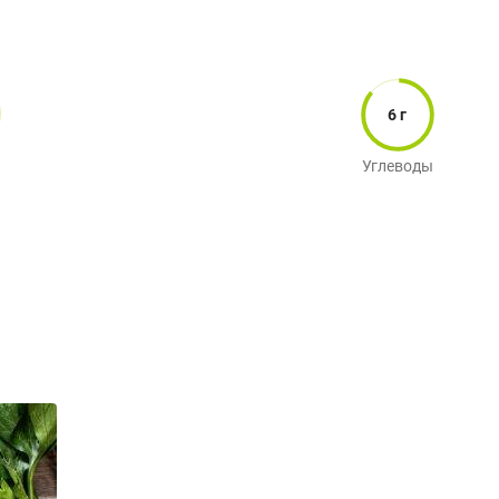
6 г
Углеводы