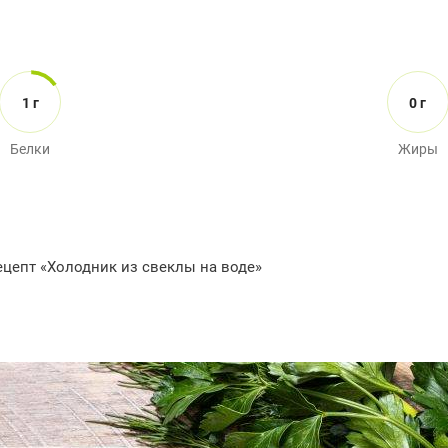
1 г
0 г
Белки
Жиры