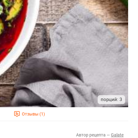
3
Galate