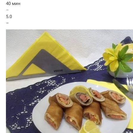
40 мин
–
5.0
–