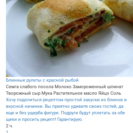
Блинные рулеты с красной рыбой
Семга слабого посола
Молоко
Замороженный шпинат
Творожный сыр
Мука
Растительное масло
Яйцо
Соль
Хочу поделиться рецептом простой закуски из блинов и
вкусной начинки. Вы приятно удивите своих гостей, да
еще и без ущерба фигуре. Подруги будут уплетать за обе
щеки и просить рецепт! Гарантирую.
2 ч.
1