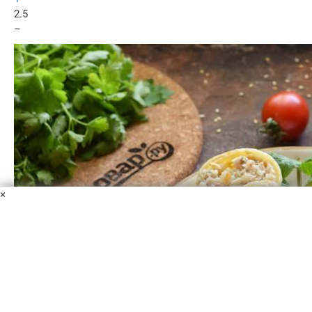
2.5
–
×