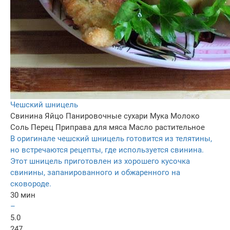
Чешский шницель
Свинина
Яйцо
Панировочные сухари
Мука
Молоко
Соль
Перец
Приправа для мяса
Масло растительное
В оригинале чешский шницель готовится из телятины,
но встречаются рецепты, где используется свинина.
Этот шницель приготовлен из хорошего кусочка
свинины, запанированного и обжаренного на
сковороде.
30 мин
–
5.0
247