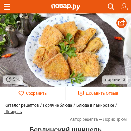
5 ч.
3
/
/
/
Каталог рецептов
Горячие блюда
Блюда в панировке
Шницель
Лорик Трюм
Берлинский шницель