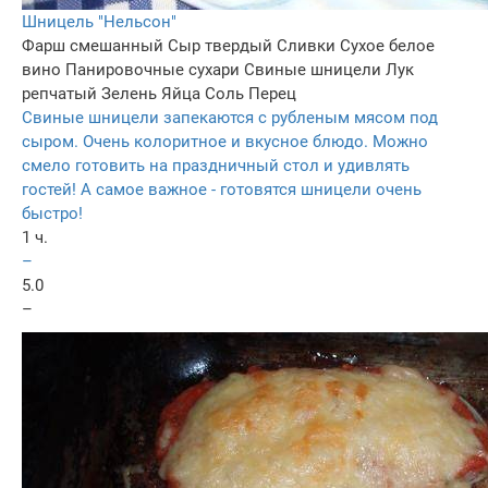
Шницель "Нельсон"
Фарш смешанный
Сыр твердый
Сливки
Сухое белое
вино
Панировочные сухари
Свиные шницели
Лук
репчатый
Зелень
Яйца
Соль
Перец
Свиные шницели запекаются с рубленым мясом под
сыром. Очень колоритное и вкусное блюдо. Можно
смело готовить на праздничный стол и удивлять
гостей! А самое важное - готовятся шницели очень
быстро!
1 ч.
–
5.0
–