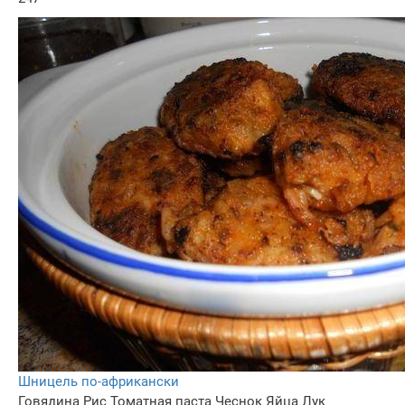
Шницель по-африкански
Говядина
Рис
Томатная паста
Чеснок
Яйца
Лук