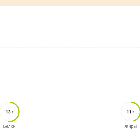
13 г
11 г
Белки
Жиры