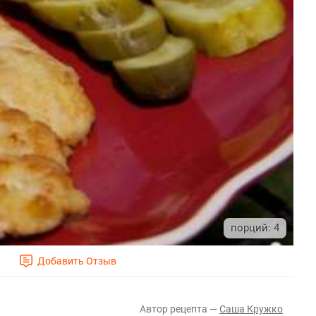
4
Саша Кружко