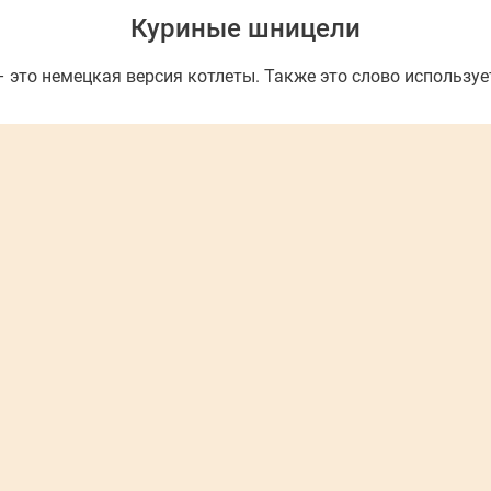
Куриные шницели
 это немецкая версия котлеты. Также это слово используе