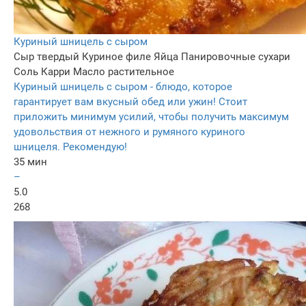
Куриный шницель с сыром
Сыр твердый
Куриное филе
Яйца
Панировочные сухари
Соль
Карри
Масло растительное
Куриный шницель с сыром - блюдо, которое
гарантирует вам вкусный обед или ужин! Стоит
приложить минимум усилий, чтобы получить максимум
удовольствия от нежного и румяного куриного
шницеля. Рекомендую!
35 мин
–
5.0
268