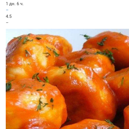
1 дн. 6 ч.
–
4.5
–