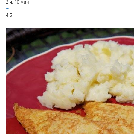
2 ч. 10 мин
–
4.5
–