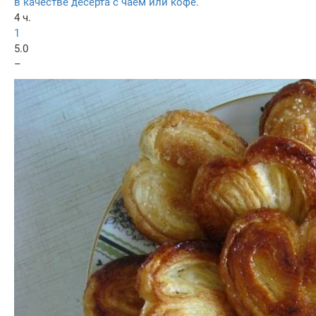
в качестве десерта с чаем или кофе.
4 ч.
1
5.0
–