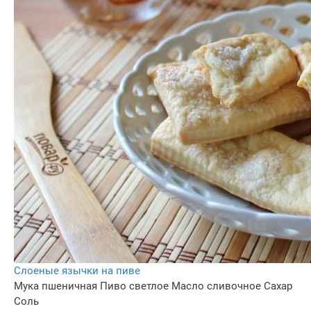
Слоеные язычки на пиве
Мука пшеничная
Пиво светлое
Масло сливочное
Сахар
Соль