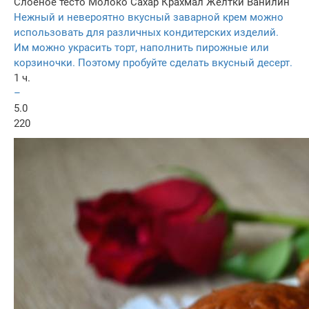
Слоеное тесто
Молоко
Сахар
Крахмал
Желтки
Ванилин
Нежный и невероятно вкусный заварной крем можно
использовать для различных кондитерских изделий.
Им можно украсить торт, наполнить пирожные или
корзиночки. Поэтому пробуйте сделать вкусный десерт.
1 ч.
–
5.0
220