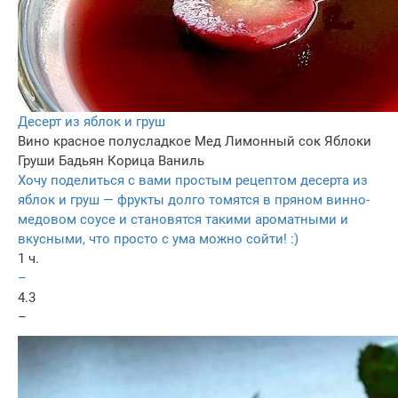
Десерт из яблок и груш
Вино красное полусладкое
Мед
Лимонный сок
Яблоки
Груши
Бадьян
Корица
Ваниль
Хочу поделиться с вами простым рецептом десерта из
яблок и груш — фрукты долго томятся в пряном винно-
медовом соусе и становятся такими ароматными и
вкусными, что просто с ума можно сойти! :)
1 ч.
–
4.3
–