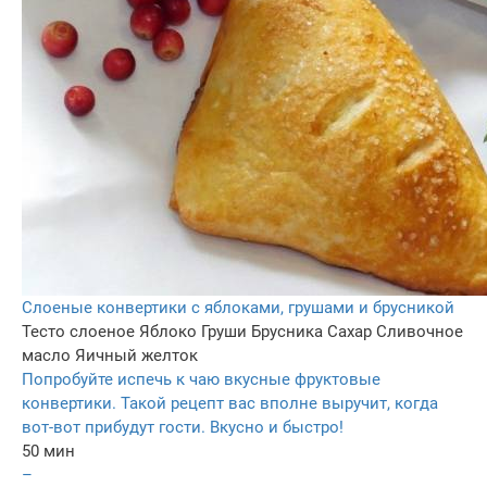
Слоеные конвертики с яблоками, грушами и брусникой
Тесто слоеное
Яблоко
Груши
Брусника
Сахар
Сливочное
масло
Яичный желток
Попробуйте испечь к чаю вкусные фруктовые
конвертики. Такой рецепт вас вполне выручит, когда
вот-вот прибудут гости. Вкусно и быстро!
50 мин
–