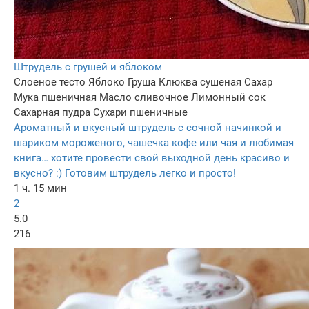
Штрудель с грушей и яблоком
Слоеное тесто
Яблоко
Груша
Клюква сушеная
Сахар
Мука пшеничная
Масло сливочное
Лимонный сок
Сахарная пудра
Сухари пшеничные
Ароматный и вкусный штрудель с сочной начинкой и
шариком мороженого, чашечка кофе или чая и любимая
книга… хотите провести свой выходной день красиво и
вкусно? :) Готовим штрудель легко и просто!
1 ч. 15 мин
2
5.0
216