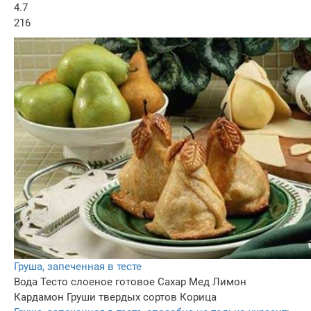
4.7
216
Груша, запеченная в тесте
Вода
Тесто слоеное готовое
Сахар
Мед
Лимон
Кардамон
Груши твердых сортов
Корица