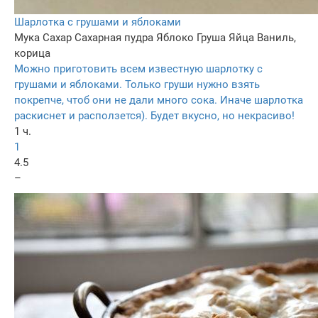
Шарлотка с грушами и яблоками
Мука
Сахар
Сахарная пудра
Яблоко
Груша
Яйца
Ваниль,
корица
Можно приготовить всем известную шарлотку с
грушами и яблоками. Только груши нужно взять
покрепче, чтоб они не дали много сока. Иначе шарлотка
раскиснет и расползется). Будет вкусно, но некрасиво!
1 ч.
1
4.5
–