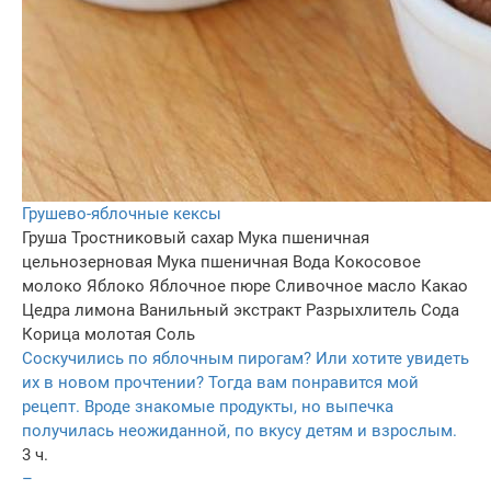
Грушево-яблочные кексы
Груша
Тростниковый сахар
Мука пшеничная
цельнозерновая
Мука пшеничная
Вода
Кокосовое
молоко
Яблоко
Яблочное пюре
Сливочное масло
Какао
Цедра лимона
Ванильный экстракт
Разрыхлитель
Сода
Корица молотая
Соль
Соскучились по яблочным пирогам? Или хотите увидеть
их в новом прочтении? Тогда вам понравится мой
рецепт. Вроде знакомые продукты, но выпечка
получилась неожиданной, по вкусу детям и взрослым.
3 ч.
–