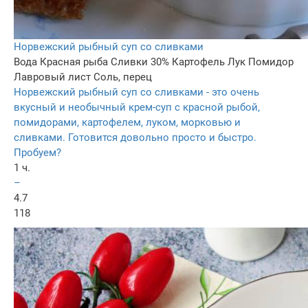
Норвежский рыбный суп со сливками
Вода
Красная рыба
Сливки 30%
Картофель
Лук
Помидор
Лавровый лист
Соль, перец
Норвежский рыбный суп со сливками - это очень
вкусный и необычный крем-суп с красной рыбой,
помидорами, картофелем, луком, морковью и
сливками. Готовится довольно просто и быстро.
Пробуем?
1 ч.
–
4.7
118