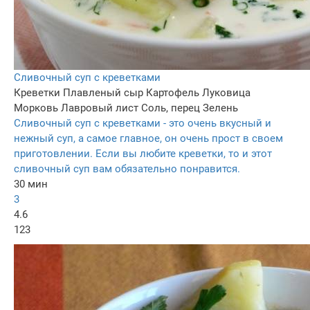
Сливочный суп с креветками
Креветки
Плавленый сыр
Картофель
Луковица
Морковь
Лавровый лист
Соль, перец
Зелень
Сливочный суп с креветками - это очень вкусный и
нежный суп, а самое главное, он очень прост в своем
приготовлении. Если вы любите креветки, то и этот
сливочный суп вам обязательно понравится.
30 мин
3
4.6
123