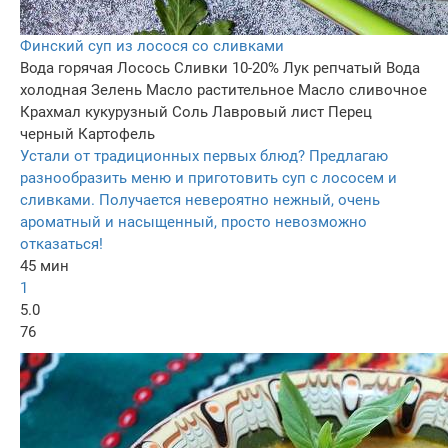
Финский суп из лосося со сливками
Вода горячая
Лосось
Сливки 10-20%
Лук репчатый
Вода
холодная
Зелень
Масло растительное
Масло сливочнoe
Крахмал кукурузный
Соль
Лавровый лист
Перец
черный
Картофель
Устали от традиционных первых блюд? Предлагаю
разнообразить меню и приготовить суп с лососем и
сливками. Получается невероятно нежный, очень
ароматный и насыщенный, просто невозможно
отказаться!
45 мин
1
5.0
76