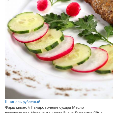
Шницель рубленый
Фарш мясной
Панировочные сухари
Масло
растительное
Молоко или вода
Булка
Луковица
Яйцо