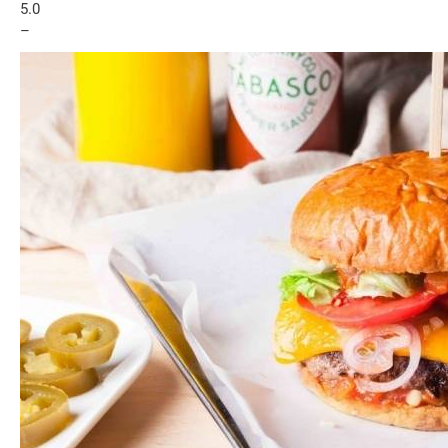
5.0
–