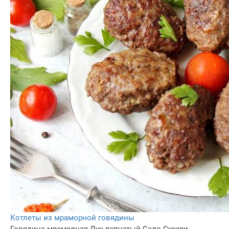
Котлеты из мраморной говядины
Говядина мраморная
Лук репчатый
Сало
Сухари