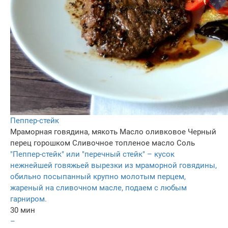
Пеппер-стейк
Мраморная говядина, мякоть
Масло оливковое
Черный
перец горошком
Сливочное топленое масло
Соль
"Пеппер-стейк" или "перечный стейк" – кусок
нежнейшей говяжьей вырезки из мраморной говядины,
обильно посыпанный крупно молотым перцем,
жареный на сливочном масле, подаем с любым
гарниром.
30 мин
–