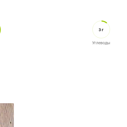
3 г
Углеводы