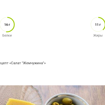
16 г
11 г
Белки
Жиры