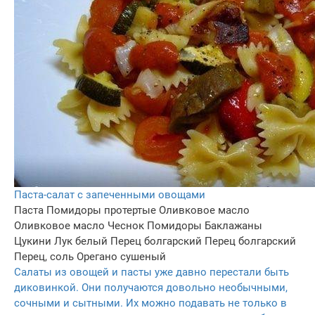
Паста-салат с запеченными овощами
Паста
Помидоры протертые
Оливковое масло
Оливковое масло
Чеснок
Помидоры
Баклажаны
Цукини
Лук белый
Перец болгарский
Перец болгарский
Перец, соль
Орегано сушеный
Салаты из овощей и пасты уже давно перестали быть
диковинкой. Они получаются довольно необычными,
сочными и сытными. Их можно подавать не только в