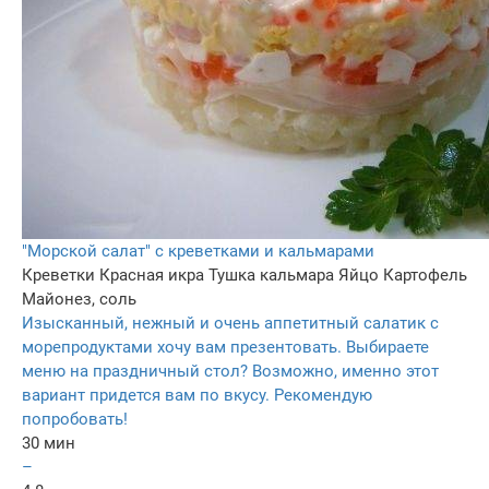
"Морской салат" с креветками и кальмарами
Креветки
Красная икра
Тушка кальмара
Яйцо
Картофель
Майонез, соль
Изысканный, нежный и очень аппетитный салатик с
морепродуктами хочу вам презентовать. Выбираете
меню на праздничный стол? Возможно, именно этот
вариант придется вам по вкусу. Рекомендую
попробовать!
30 мин
–