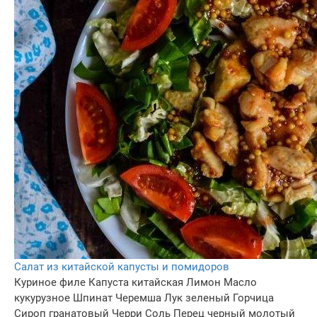
Салат из китайской капусты и помидоров
Куриное филе
Капуста китайская
Лимон
Масло
кукурузное
Шпинат
Черемша
Лук зеленый
Горчица
Сироп гранатовый
Черри
Соль
Перец черный молотый