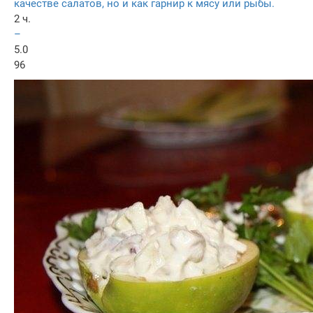
качестве салатов, но и как гарнир к мясу или рыбы.
2 ч.
–
5.0
96