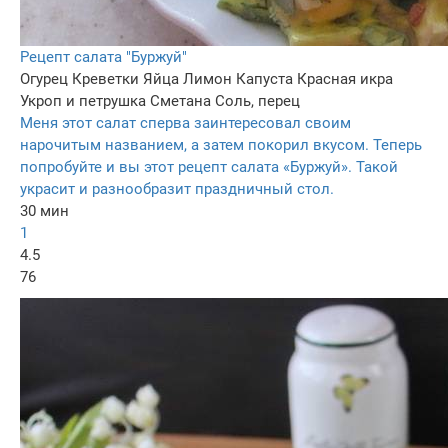
Рецепт салата "Буржуй"
Огурец
Креветки
Яйца
Лимон
Капуста
Красная икра
Укроп и петрушка
Сметана
Соль, перец
Меня этот салат сперва заинтересовал своим
нарочитым названием, а затем покорил вкусом. Теперь
попробуйте и вы этот рецепт салата «Буржуй». Такой
украсит и разнообразит праздничный стол.
30 мин
1
4.5
76