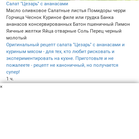
Салат "Цезарь" с ананасами
Масло оливковое
Салатные листья
Помидоры черри
Горчица
Чеснок
Куриное филе или грудка
Банка
ананасов консервированных
Батон пшеничный
Лимон
Яичные желтки
Яйца отварные
Соль
Перец черный
молотый
Оригинальный рецепт салата "Цезарь" с ананасами и
куриным мясом - для тех, кто любит рисковать и
экспериментировать на кухне. Приготовьте и не
пожалеете - рецепт не каноничный, но получается
супер!
1 ч.
1
×
3.8
–