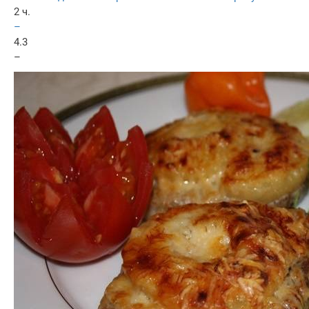
2 ч.
–
4.3
–