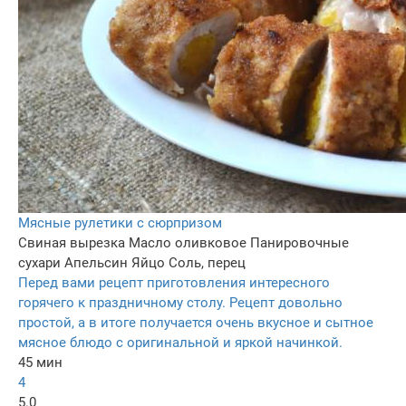
Мясные рулетики с сюрпризом
Свиная вырезка
Масло оливковое
Панировочные
сухари
Апельсин
Яйцо
Соль, перец
Перед вами рецепт приготовления интересного
горячего к праздничному столу. Рецепт довольно
простой, а в итоге получается очень вкусное и сытное
мясное блюдо с оригинальной и яркой начинкой.
45 мин
4
5.0