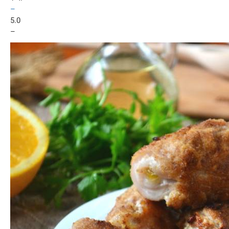
–
5.0
–