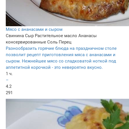
Мясо с ананасами и сыром
Свинина
Сыр
Растительное масло
Ананасы
консервированные
Соль
Перец
Разнообразить горячие блюда на праздничном столе
позволит рецепт приготовления мяса с ананасами и
сыром. Нежнейшее мясо со сладковатой ноткой под
аппетитной корочкой - это невероятно вкусно.
1 ч.
–
4.2
291