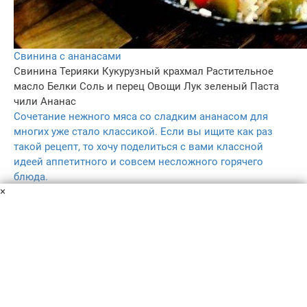
Свинина с ананасами
Свинина
Терияки
Кукурузный крахмал
Растительное
масло
Белки
Соль и перец
Овощи
Лук зеленый
Паста
чили
Ананас
Сочетание нежного мяса со сладким ананасом для
многих уже стало классикой. Если вы ищите как раз
такой рецепт, то хочу поделиться с вами классной
идеей аппетитного и совсем несложного горячего
блюда.
×
45 мин
–
5.0
–