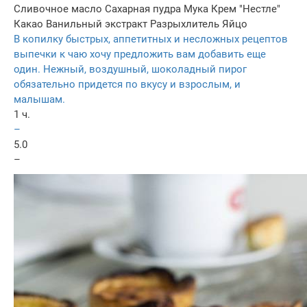
Сливочное масло
Сахарная пудра
Мука
Крем "Нестле"
Какао
Ванильный экстракт
Разрыхлитель
Яйцо
В копилку быстрых, аппетитных и несложных рецептов
выпечки к чаю хочу предложить вам добавить еще
один. Нежный, воздушный, шоколадный пирог
обязательно придется по вкусу и взрослым, и
малышам.
1 ч.
–
5.0
–