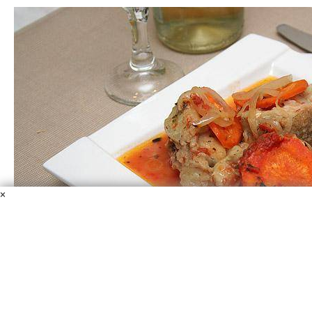
×
Минтай в соусе
Минтай
Томатный сок
Морковь
Оливковое масло