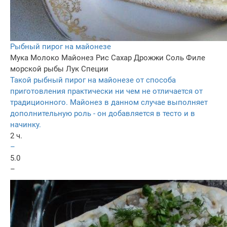
Рыбный пирог на майонезе
Мука
Молоко
Майонез
Рис
Сахар
Дрожжи
Соль
Филе
морской рыбы
Лук
Специи
Такой рыбный пирог на майонезе от способа
приготовления практически ни чем не отличается от
традиционного. Майонез в данном случае выполняет
дополнительную роль - он добавляется в тесто и в
начинку.
2 ч.
–
5.0
–