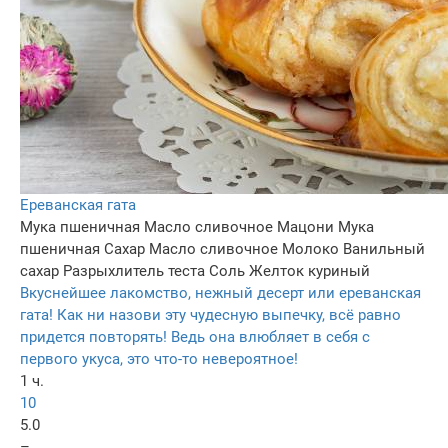
Ереванская гата
Мука пшеничная
Масло сливочное
Мацони
Мука
пшеничная
Сахар
Масло сливочное
Молоко
Ванильный
сахар
Разрыхлитель теста
Соль
Желток куриный
Вкуснейшее лакомство, нежный десерт или ереванская
гата! Как ни назови эту чудесную выпечку, всё равно
придется повторять! Ведь она влюбляет в себя с
первого укуса, это что-то невероятное!
1 ч.
10
5.0
–