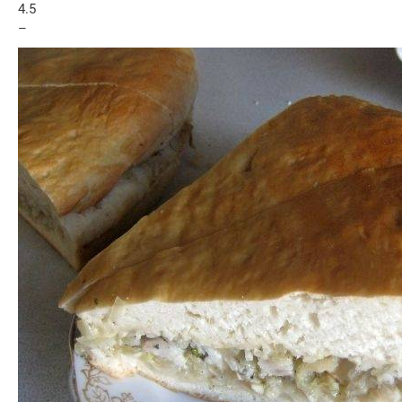
4.5
–