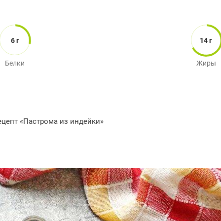
6 г
14 г
Белки
Жиры