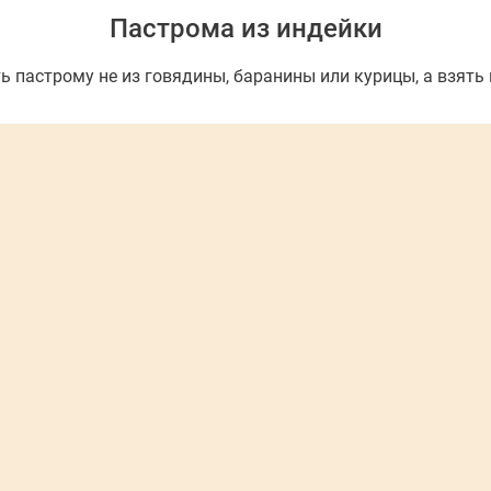
Пастрома из индейки
ь пастрому не из говядины, баранины или курицы, а взять 