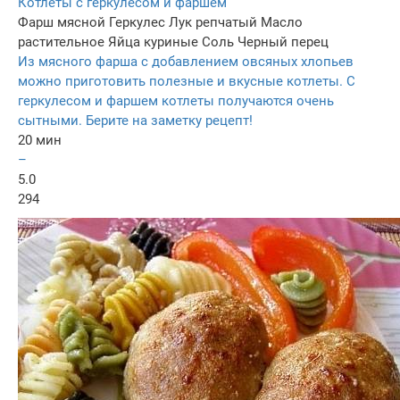
Котлеты с геркулесом и фаршем
Фарш мясной
Геркулес
Лук репчатый
Масло
растительное
Яйца куриные
Соль
Черный перец
Из мясного фарша с добавлением овсяных хлопьев
можно приготовить полезные и вкусные котлеты. С
геркулесом и фаршем котлеты получаются очень
сытными. Берите на заметку рецепт!
20 мин
–
5.0
294