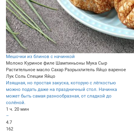
Мешочки из блинов с начинкой
Молоко
Куриное филе
Шампиньоны
Мука
Сыр
Растительное масло
Сахар
Разрыхлитель
Яйцо вареное
Лук
Соль
Специи
Яйцо
Изящная, но простая закуска, которую с лёгкостью
можно подать даже на праздничный стол. Начинка
может быть самая разнообразная, от сладкой до
солёной.
1 ч. 20 мин
–
4.7
162