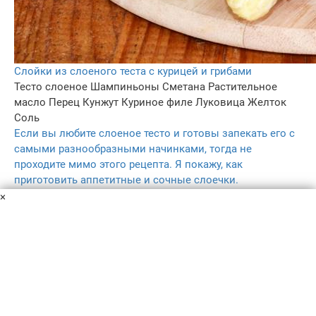
Слойки из слоеного теста с курицей и грибами
Тесто слоеное
Шампиньоны
Сметана
Растительное
масло
Перец
Кунжут
Куриное филе
Луковица
Желток
Соль
Если вы любите слоеное тесто и готовы запекать его с
самыми разнообразными начинками, тогда не
проходите мимо этого рецепта. Я покажу, как
приготовить аппетитные и сочные слоечки.
45 мин
×
–
5.0
221
Пользовательское соглашение
Политика конфиденциальности