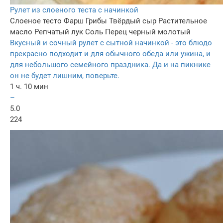
Рулет из слоеного теста с начинкой
Слоеное тесто
Фарш
Грибы
Твёрдый сыр
Растительное
масло
Репчатый лук
Соль
Перец черный молотый
Вкусный и сочный рулет с сытной начинкой - это блюдо
прекрасно подходит и для обычного обеда или ужина, и
для небольшого семейного праздника. Да и на пикнике
он не будет лишним, поверьте.
1 ч. 10 мин
–
5.0
224