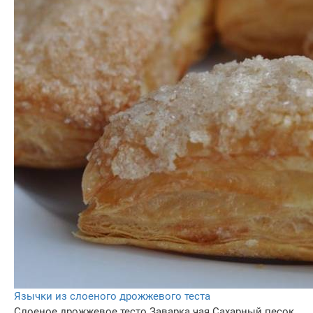
Язычки из слоеного дрожжевого теста
Слоеное дрожжевое тесто
Заварка чая
Сахарный песок