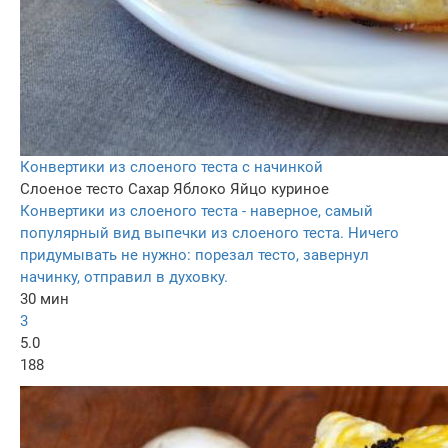
Конвертики из слоеного теста с начинкой
Слоеное тесто
Сахар
Яблоко
Яйцо куриное
Конвертики из слоеного теста - наверное, самый
популярный вид выпечки из слоеного теста. Ничего
придумывать не нужно: порезал тесто, завернул
начинку, отправил в духовку.
30 мин
3
5.0
188