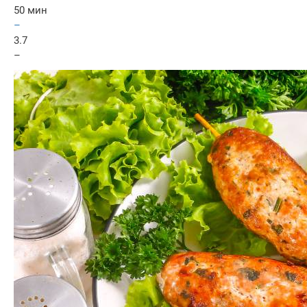
50 мин
–
3.7
–