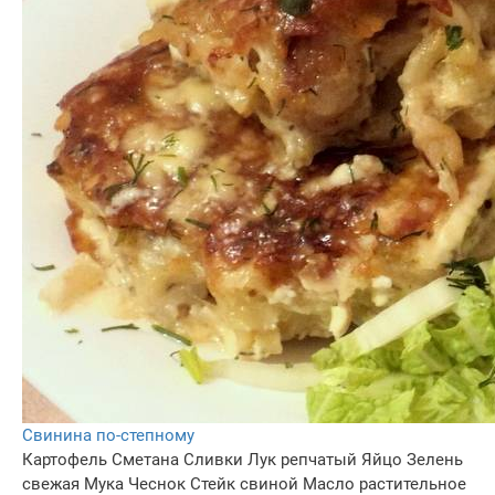
Свинина по-степному
Картофель
Сметана
Сливки
Лук репчатый
Яйцо
Зелень
свежая
Мука
Чеснок
Стейк свиной
Масло растительное