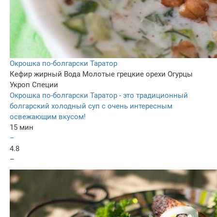
Окрошка по-болгарски Таратор
Кефир жирный
Вода
Молотые грецкие орехи
Огурцы
Укроп
Специи
Окрошка по-болгарски Таратор - это традиционный
болгарский холодный суп с очень интересным
освежающим вкусом!
15 мин
–
4.8
–