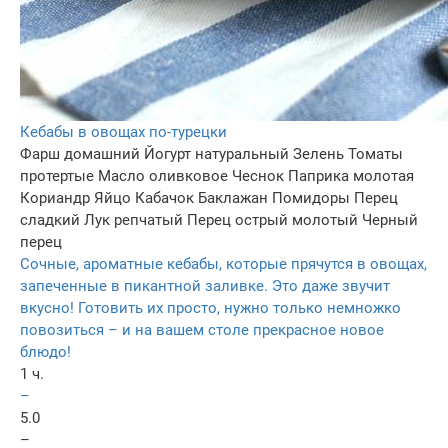
Кебабы в овощах по-турецки
Фарш домашний
Йогурт натуральный
Зелень
Томаты
протертые
Масло оливковое
Чеснок
Паприка молотая
Кориандр
Яйцо
Кабачок
Баклажан
Помидоры
Перец
сладкий
Лук репчатый
Перец острый молотый
Черный
перец
Сочные, ароматные кебабы, которые прячутся в овощах,
запеченные в пикантной заливке. Это даже звучит
вкусно! Готовить их просто, нужно только немножко
повозиться – и на вашем столе прекрасное новое
блюдо!
1 ч.
–
5.0
–