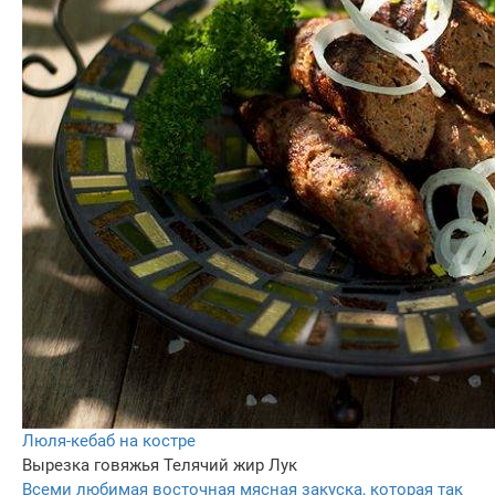
Люля-кебаб на костре
Вырезка говяжья
Телячий жир
Лук
Всеми любимая восточная мясная закуска, которая так