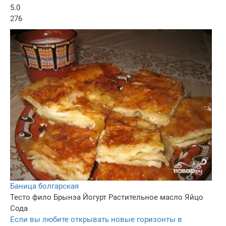
5.0
276
Баница болгарская
Тесто фило
Брынза
Йогурт
Растительное масло
Яйцо
Сода
Если вы любите открывать новые горизонты в