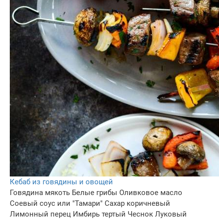
Кебаб из говядины и овощей
Говядина мякоть
Белые грибы
Оливковое масло
Соевый соус или "Тамари"
Сахар коричневый
Лимонный перец
Имбирь тертый
Чеснок
Луковый