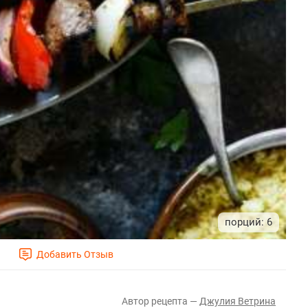
6
Джулия Ветрина