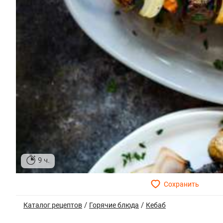
9 ч.
/
/
Каталог рецептов
Горячие блюда
Кебаб