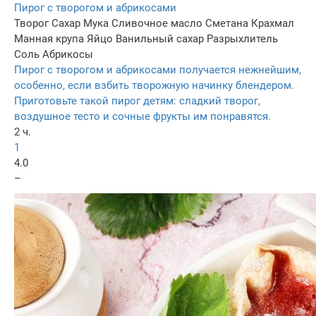
Пирог с творогом и абрикосами
Творог
Сахар
Мука
Сливочное масло
Сметана
Крахмал
Манная крупа
Яйцо
Ванильный сахар
Разрыхлитель
Соль
Абрикосы
Пирог с творогом и абрикосами получается нежнейшим,
особенно, если взбить творожную начинку блендером.
Приготовьте такой пирог детям: сладкий творог,
воздушное тесто и сочные фрукты им понравятся.
2 ч.
1
4.0
–