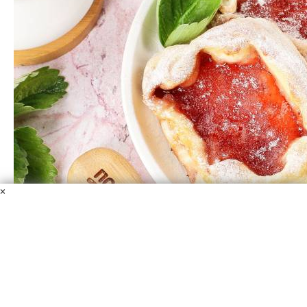
×
Слойки "Сластёнки"