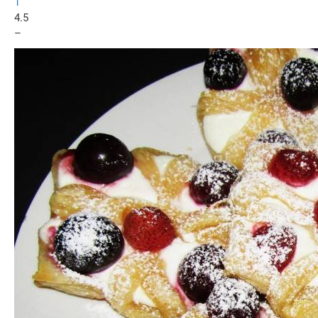
1
4.5
–