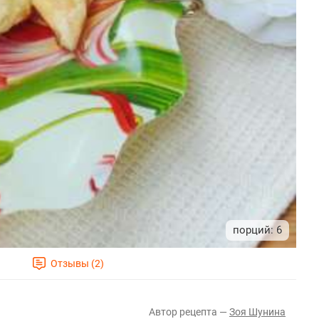
6
Зоя Шунина