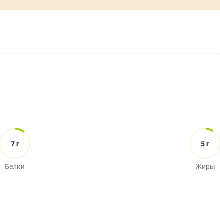
7 г
5 г
Белки
Жиры