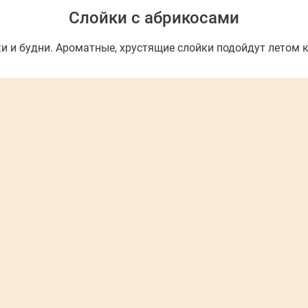
Слойки с абрикосами
и и будни. Ароматные, хрустящие слойки подойдут летом к