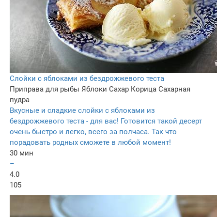
Cлойки с яблоками из бездрожжевого теста
Приправа для рыбы
Яблоки
Сахар
Корица
Сахарная
пудра
Вкусные и сладкие слойки с яблоками из
бездрожжевого теста - для вас! Готовится такой десерт
очень быстро и легко, всего за полчаса. Так что
порадовать родных сможете в любой момент!
30 мин
–
4.0
105