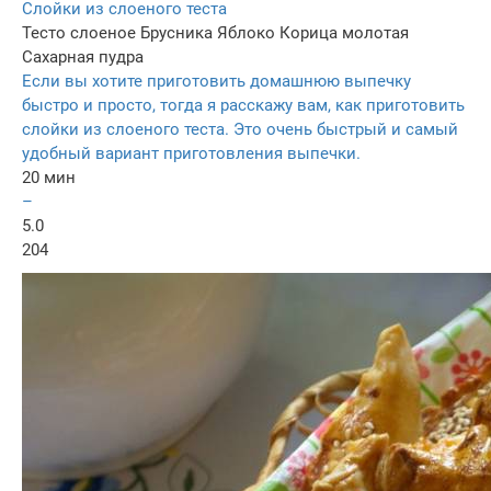
Слойки из слоеного теста
Тесто слоеное
Брусника
Яблоко
Корица молотая
Сахарная пудра
Если вы хотите приготовить домашнюю выпечку
быстро и просто, тогда я расскажу вам, как приготовить
слойки из слоеного теста. Это очень быстрый и самый
удобный вариант приготовления выпечки.
20 мин
–
5.0
204