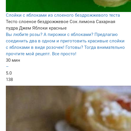
Слойки с яблоками из слоеного бездрожжевого теста
Тесто слоеное бездрожжевое
Сок лимона
Сахарная
пудра
Джем
Яблоки красные
Вы любите розы? А пирожки с яблоками? Предлагаю
соединить два в одном и приготовить красивые слойки
с яблоками в виде розочек! Готовы? Тогда внимательно
прочтите мой рецепт. Все просто!
30 мин
–
5.0
138