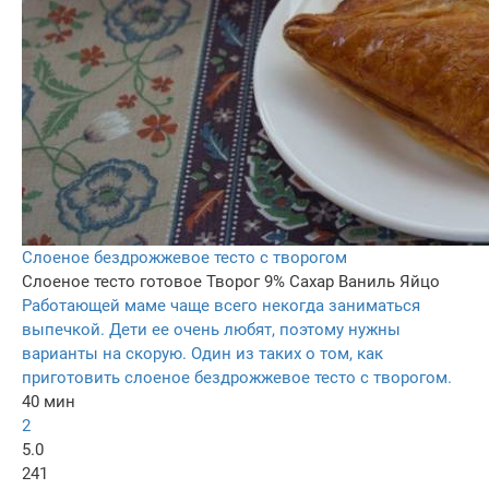
Слоеное бездрожжевое тесто с творогом
Слоеное тесто готовое
Творог 9%
Сахар
Ваниль
Яйцо
Работающей маме чаще всего некогда заниматься
выпечкой. Дети ее очень любят, поэтому нужны
варианты на скорую. Один из таких о том, как
приготовить слоеное бездрожжевое тесто с творогом.
40 мин
2
5.0
241