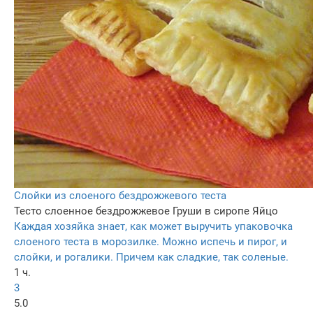
Слойки из слоеного бездрожжевого теста
Тесто слоенное бездрожжевое
Груши в сиропе
Яйцо
Каждая хозяйка знает, как может выручить упаковочка
слоеного теста в морозилке. Можно испечь и пирог, и
слойки, и рогалики. Причем как сладкие, так соленые.
1 ч.
3
5.0