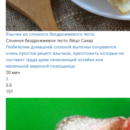
Язычки из слоеного бездрожжевого теста
Слоеное бездрожжевое тесто
Яйцо
Сахар
Любителям домашней слоеной выпечки понравится
очень простой рецепт язычков, приготовить которые не
составит труда даже начинающей хозяйке или
маленькой мамоной помощнице.
20 мин
3
5.0
157