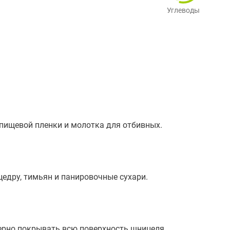
Углеводы
пищевой пленки и молотка для отбивных.
едру, тимьян и панировочные сухари.
мерно покрывать всю поверхность шницеля.