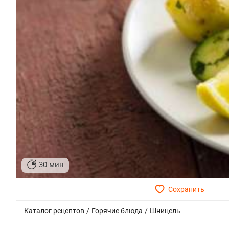
30 мин
/
/
Каталог рецептов
Горячие блюда
Шницель