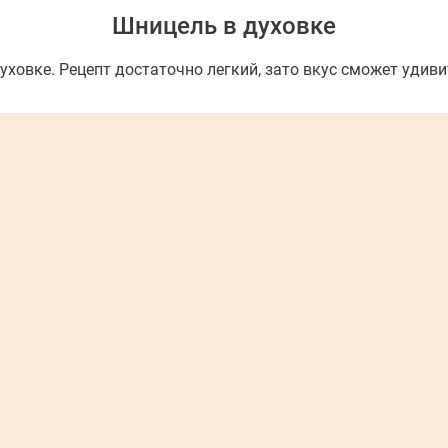
Шницель в духовке
уховке. Рецепт достаточно легкий, зато вкус сможет удиви