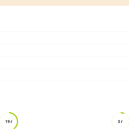
19 г
3 г