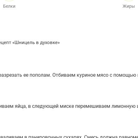
Белки
Жиры
разрезать ее пополам. Отбиваем куриное мясо с помощью 
биваем яйца, в следующей миске перемешиваем лимонную ц
 обваливаем в панировочных сухарях. Смесь должна равно