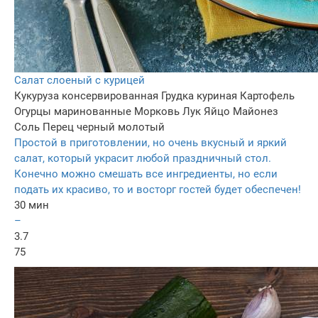
Салат слоеный с курицей
Кукуруза консервированная
Грудка куриная
Картофель
Огурцы маринованные
Морковь
Лук
Яйцо
Майонез
Соль
Перец черный молотый
Простой в приготовлении, но очень вкусный и яркий
салат, который украсит любой праздничный стол.
Конечно можно смешать все ингредиенты, но если
подать их красиво, то и восторг гостей будет обеспечен!
30 мин
–
3.7
75