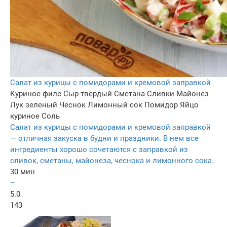
Салат из курицы с помидорами и кремовой заправкой
Куриное филе
Сыр твердый
Сметана
Сливки
Майонез
Лук зеленый
Чеснок
Лимонный сок
Помидор
Яйцо
куриное
Соль
Салат из курицы с помидорами и кремовой заправкой
— отличная закуска в будни и праздники. В нем все
ингредиенты хорошо сочетаются с заправкой из
сливок, сметаны, майонеза, чеснока и лимонного сока.
30 мин
–
5.0
143