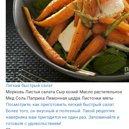
Легкий быстрый салат
Морковь
Листья салата
Сыр козий
Масло растительное
Мед
Соль
Паприка
Лимонная цедра
Листочки мяты
Посмотрите, как приготовить легкий быстрый салат.
Более того, он вкусный и полезный. Такой рецептик
наверняка вам пригодится не один раз. Запоминайте и
готовьте с удовольствием!