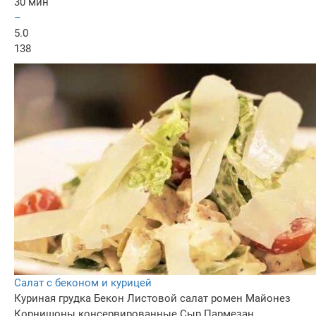
30 мин
–
5.0
138
Салат с беконом и курицей
Куриная грудка
Бекон
Листовой салат ромен
Майонез
Корнишоны консервированные
Сыр Пармезан