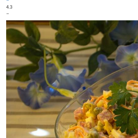
–
4.3
–