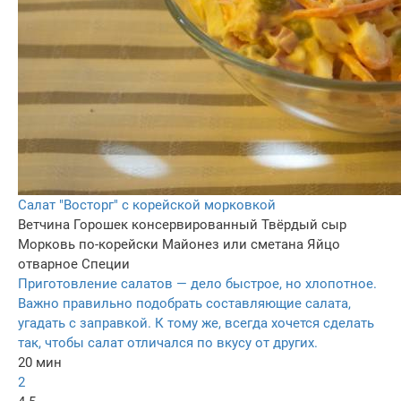
Салат "Восторг" с корейской морковкой
Ветчина
Горошек консервированный
Твёрдый сыр
Морковь по-корейски
Майонез или сметана
Яйцо
отварное
Специи
Приготовление салатов — дело быстрое, но хлопотное.
Важно правильно подобрать составляющие салата,
угадать с заправкой. К тому же, всегда хочется сделать
так, чтобы салат отличался по вкусу от других.
20 мин
2