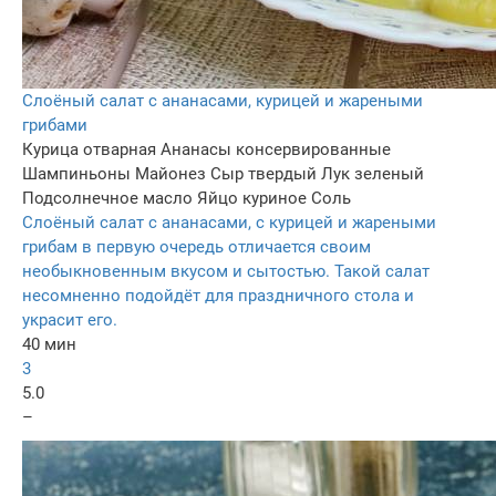
Слоёный салат с ананасами, курицей и жареными
грибами
Курица отварная
Ананасы консервированные
Шампиньоны
Майонез
Сыр твердый
Лук зеленый
Подсолнечное масло
Яйцо куриное
Соль
Слоёный салат с ананасами, с курицей и жареными
грибам в первую очередь отличается своим
необыкновенным вкусом и сытостью. Такой салат
несомненно подойдёт для праздничного стола и
украсит его.
40 мин
3
5.0
–