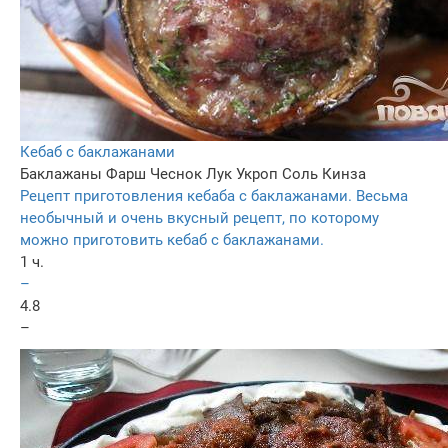
Кебаб с баклажанами
Баклажаны
Фарш
Чеснок
Лук
Укроп
Соль
Кинза
Рецепт приготовления кебаба с баклажанами. Весьма
необычный и очень вкусный рецепт, по которому
можно приготовить кебаб с баклажанами.
1 ч.
–
4.8
–