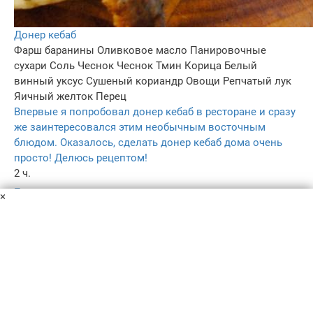
Донер кебаб
Фарш баранины
Оливковое масло
Панировочные
сухари
Соль
Чеснок
Чеснок
Тмин
Корица
Белый
винный уксус
Сушеный кориандр
Овощи
Репчатый лук
Яичный желток
Перец
Впервые я попробовал донер кебаб в ресторане и сразу
же заинтересовался этим необычным восточным
блюдом. Оказалось, сделать донер кебаб дома очень
просто! Делюсь рецептом!
2 ч.
–
×
4.2
–
Пользовательское соглашение
Политика конфиденциальности