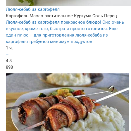
Люля-кебаб из картофеля
Картофель
Масло растительное
Куркума
Соль
Перец
Люля-кебаб из картофеля прекрасное блюдо! Оно очень
вкусное, кроме того, быстро и просто готовится. Еще
один плюс – для приготовления люля-кебаба из
картофеля требуется минимум продуктов.
1 ч.
–
4.3
898