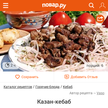
2 ч.
6
/
/
Каталог рецептов
Горячие блюда
Кебаб
Vaso
Казан-кебаб