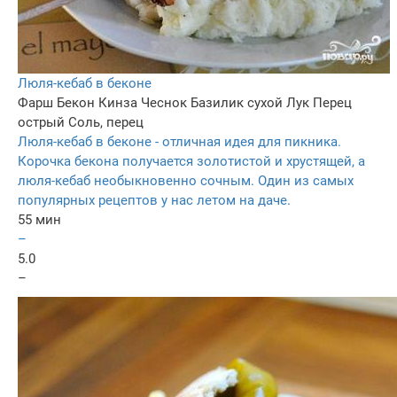
Люля-кебаб в беконе
Фарш
Бекон
Кинза
Чеснок
Базилик сухой
Лук
Перец
острый
Соль, перец
Люля-кебаб в беконе - отличная идея для пикника.
Корочка бекона получается золотистой и хрустящей, а
люля-кебаб необыкновенно сочным. Один из самых
популярных рецептов у нас летом на даче.
55 мин
–
5.0
–