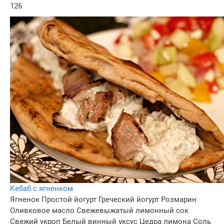
126
Кебаб с ягненком
Ягненок
Простой йогурт
Греческий йогурт
Розмарин
Оливковое масло
Свежевыжатый лимонный сок
Свежий укроп
Белый винный уксус
Цедра лимона
Соль