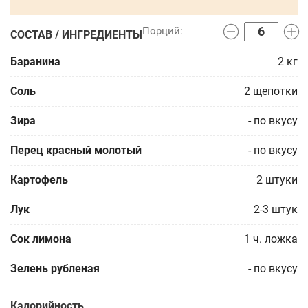
СОСТАВ / ИНГРЕДИЕНТЫ
Баранина
2
кг
Соль
2
щепотки
Зира
-
по вкусу
Перец красный молотый
-
по вкусу
Картофель
2
штуки
Лук
2-3
штук
Сок лимона
1
ч. ложка
Зелень рубленая
-
по вкусу
Калорийность