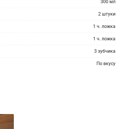
300
мл
2
штуки
1
ч. ложка
1
ч. ложка
3
зубчика
По вкусу