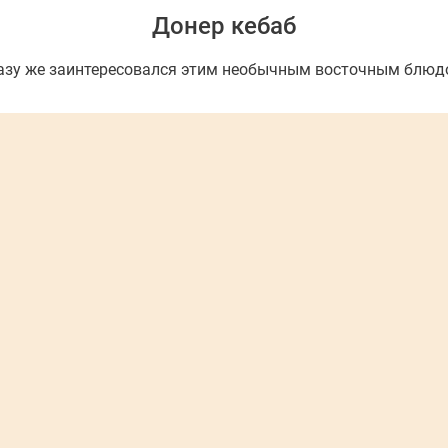
Донер кебаб
разу же заинтересовался этим необычным восточным блюдо