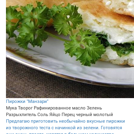
Пирожки "Манзари"
Мука
Творог
Рафинированное масло
Зелень
Разрыхлитель
Соль
Яйцо
Перец черный молотый
Предлагаю приготовить необычайно вкусные пирожки
из творожного теста с начинкой из зелени. Готовятся