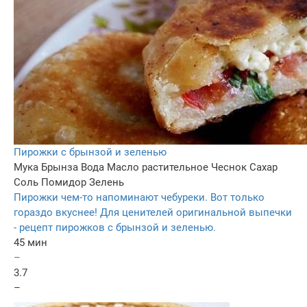
Пирожки с брынзой и зеленью
Мука
Брынза
Вода
Масло растительное
Чеснок
Сахар
Соль
Помидор
Зелень
Пирожки чем-то напоминают чебуреки. Вот только
гораздо вкуснее! Для ценителей оригинальной выпечки
- рецепт пирожков с брынзой и зеленью.
45 мин
–
3.7
–