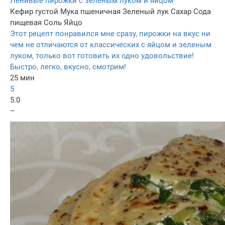
Ленивые пирожки с зеленым луком и яйцом
Кефир густой
Мука пшеничная
Зеленый лук
Сахар
Сода
пищевая
Соль
Яйцо
Этот рецепт понравился мне сразу, пирожки на вкус ни
чем не отличаются от классических с яйцом и зеленым
луком, только вот готовить их одно удовольствие!
Быстро, легко, вкусно, смотрим!
25 мин
5
5.0
–