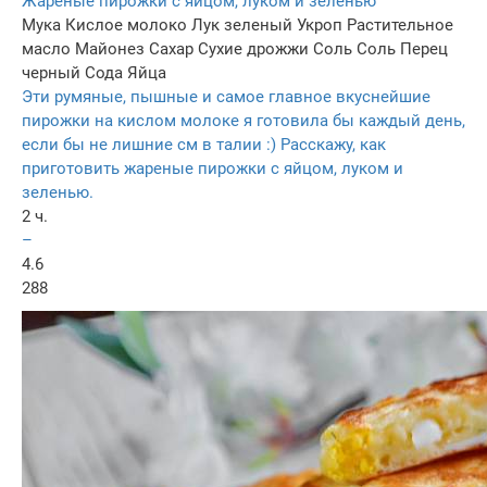
Жареные пирожки с яйцом, луком и зеленью
Мука
Кислое молоко
Лук зеленый
Укроп
Растительное
масло
Майонез
Сахар
Сухие дрожжи
Соль
Соль
Перец
черный
Сода
Яйца
Эти румяные, пышные и самое главное вкуснейшие
пирожки на кислом молоке я готовила бы каждый день,
если бы не лишние см в талии :) Расскажу, как
приготовить жареные пирожки с яйцом, луком и
зеленью.
2 ч.
–
4.6
288