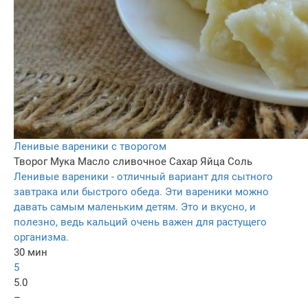
Ленивые вареники с творогом
Творог
Мука
Масло сливочное
Сахар
Яйца
Соль
Ленивые вареники - отличный вариант для сытного
завтрака или быстрого обеда. Эти вареники можно
давать самым маленьким детям. Это и вкусно, и
полезно, ведь кальций очень важен для растущего
организма.
30 мин
5
5.0
–