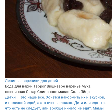
Ленивые вареники для детей
Вода для варки
Творог
Вишневое варенье
Мука
пшеничная
Сахар
Сливочное масло
Соль
Яйцо
Детки — это наше все. Хочется накормить их и вкусной,
и полезной едой, а это очень сложно. Дети или едят то,
что есть не следует, или вообще ничего не едят. Мамы