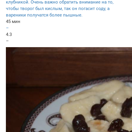
клубникой. Очень важно обратить внимание на то,
чтобы творог был кислым, так он погасит соду, а
вареники получатся более пышные.
45 мин
–
4.3
–