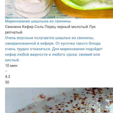
Маринование шашлыка из свинины
Свинина
Кефир
Соль
Перец черный молотый
Лук
репчатый
Очень вкусным получается шашлык из свинины,
замаринованной в кефире. От кусочка такого блюда
очень трудно отказаться. Для маринования подойдет
кефир любой жирности и любого срока: свежий или
кислый.
10 мин
–
4.3
50