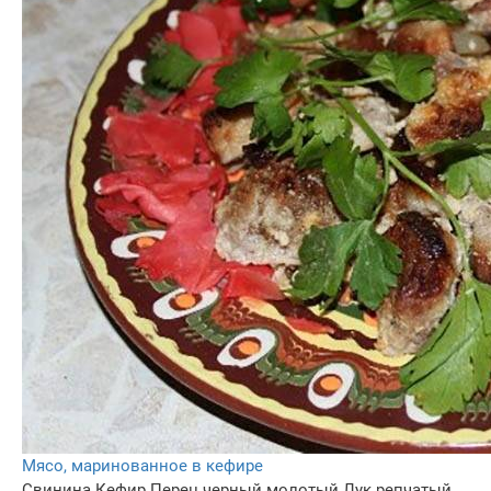
Мясо, маринованное в кефире
Свинина
Кефир
Перец черный молотый
Лук репчатый