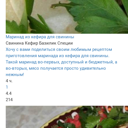
Маринад из кефира для свинины
Свинина
Кефир
Базилик
Специи
Хочу с вами поделиться своим любимым рецептом
приготовления маринада из кефира для свинины.
Такой маринад во-первых, доступный и бюджетный, а
во-вторых, мясо получается просто удивительно
нежным!
4 ч.
1
4.4
214