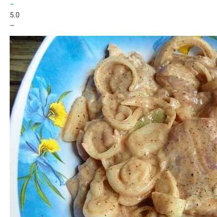
–
5.0
–