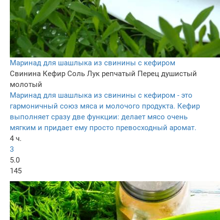
Маринад для шашлыка из свинины с кефиром
Свинина
Кефир
Соль
Лук репчатый
Перец душистый
молотый
Маринад для шашлыка из свинины с кефиром - это
гармоничный союз мяса и молочого продукта. Кефир
выполняет сразу две функции: делает мясо очень
мягким и придает ему просто превосходный аромат.
4 ч.
3
5.0
145